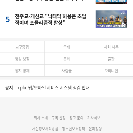
풍
천주교·개신교 "낙태약 허용은 초법
적이며 포퓰리즘적 발상”
교구종합
국제
사회 사목
영성 생활
문화
출판
정치 경제
사람들
오피니언
공지
cpbc 웹/모바일 서비스 시스템 점검 안내
대구대교구 부교구장 김종강 시몬 주교 임명
회사 소개
구독 신청
광고 문의
기사제보
명동 미디어큐브 & 1898 미디어월 공모전 수상작 발표
개인정보처리방침
청소년보호정책
윤리강령