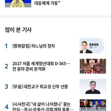
대응체계 가동"
많이 본 기사
[평화칼럼] 하느님의 정치
2027 서울 세계청년대회 D-365…
전 분야 준비 본격화
[부음] 대전교구 최교성 신부 선종
[시사천국] '내 삶이 나아졌나' 묻는
민심…증시·부동산·검찰개혁 후폭