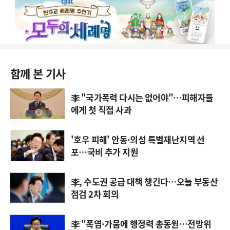
함께 본 기사
李 "국가폭력 다시는 없어야"…피해자들
에게 첫 직접 사과
'호우 피해' 안동·의성 특별재난지역 선
포…국비 추가 지원
李, 수도권 공급 대책 챙긴다…오늘 부동산
점검 2차 회의
李 "폭염·가뭄에 행정력 총동원…전방위