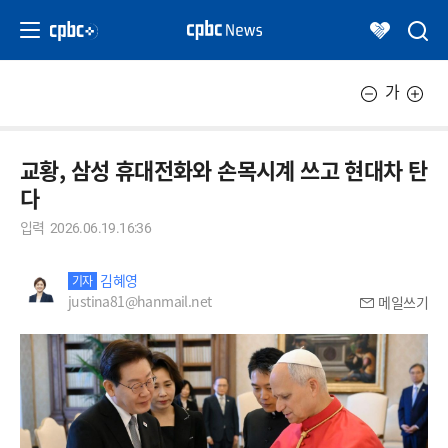
가
교황, 삼성 휴대전화와 손목시계 쓰고 현대차 탄
다
입력
2026.06.19.16:36
김혜영
기자
justina81@hanmail.net
메일쓰기