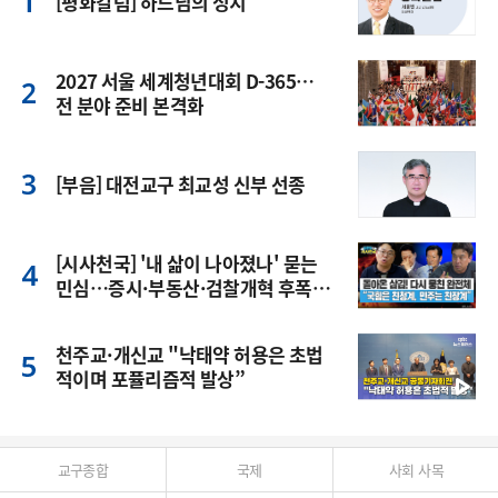
[평화칼럼] 하느님의 정치
2027 서울 세계청년대회 D-365…
전 분야 준비 본격화
[부음] 대전교구 최교성 신부 선종
[시사천국] '내 삶이 나아졌나' 묻는
민심…증시·부동산·검찰개혁 후폭
풍
천주교·개신교 "낙태약 허용은 초법
적이며 포퓰리즘적 발상”
교구종합
국제
사회 사목