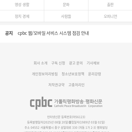
영성 생활
문화
출판
정치 경제
사람들
오피니언
공지
cpbc 웹/모바일 서비스 시스템 점검 안내
대구대교구 부교구장 김종강 시몬 주교 임명
회사 소개
구독 신청
광고 문의
기사제보
명동 미디어큐브 & 1898 미디어월 공모전 수상작 발표
개인정보처리방침
청소년보호정책
윤리강령
저작권규약
고충처리인
인터넷신문 등록번호(아56123)
등록발행일자(2025년 08월 20일)
설립일자(1989년 03월 02일)
주소 04552 서울특별시 중구 삼일대로 330 (저동 1가 2-3) 평화빌딩