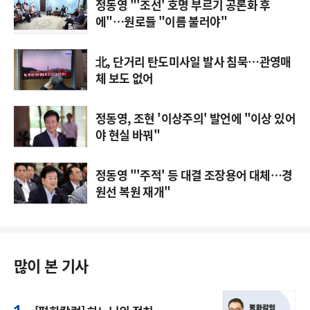
정동영 "'조선' 호명 부르기 공론화 후
에"…원로들 "이름 불러야"
北, 단거리 탄도미사일 발사 침묵…관영매
체 보도 없어
정동영, 조현 '이상주의' 발언에 "이상 있어
야 현실 바꿔"
정동영 "'주적' 등 대결 조장용어 대체…경
원선 복원 재개"
많이 본 기사