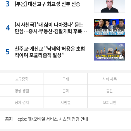
[부음] 대전교구 최교성 신부 선종
[시사천국] '내 삶이 나아졌나' 묻는
민심…증시·부동산·검찰개혁 후폭
풍
천주교·개신교 "낙태약 허용은 초법
적이며 포퓰리즘적 발상”
교구종합
국제
사회 사목
영성 생활
문화
출판
정치 경제
사람들
오피니언
공지
cpbc 웹/모바일 서비스 시스템 점검 안내