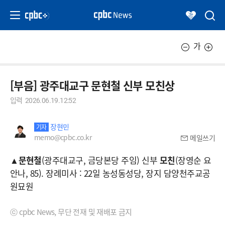
가
[부음] 광주대교구 문현철 신부 모친상
입력
2026.06.19.12:52
장현민
기자
memo@cpbc.co.kr
메일쓰기
▲
문현철
(광주대교구, 금당본당 주임) 신부
모친
(장영순 요
안나, 85). 장례미사 : 22일 농성동성당, 장지 담양천주교공
원묘원
ⓒ cpbc News, 무단 전재 및 재배포 금지