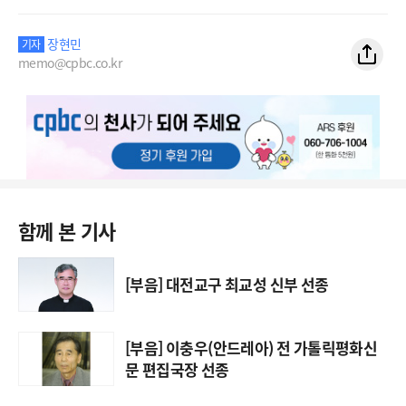
장현민
기자
memo@cpbc.co.kr
함께 본 기사
[부음] 대전교구 최교성 신부 선종
[부음] 이충우(안드레아) 전 가톨릭평화신
문 편집국장 선종