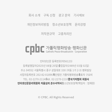
대구대교구 부교구장 김종강 시몬 주교 임명
회사 소개
구독 신청
광고 문의
기사제보
명동 미디어큐브 & 1898 미디어월 공모전 수상작 발표
개인정보처리방침
청소년보호정책
윤리강령
저작권규약
고충처리인
인터넷신문 등록번호(아56123)
등록발행일자(2025년 08월 20일)
설립일자(1989년 03월 02일)
주소 04552 서울특별시 중구 삼일대로 330 (저동 1가 2-3) 평화빌딩
사업자등록번호 202-82-01896
재단법인 가톨릭평화방송
대표자 구요비
TEL. 02-2270-2114
FAX. 02-2270-2210
한국기자협회 회원사
인터넷신문윤리위원회 자율심의 준수서약사
청소년보호정책(책임자 : 엄재현)
© CPBC. All Rights Reserved