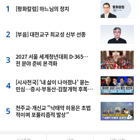
[평화칼럼] 하느님의 정치
[부음] 대전교구 최교성 신부 선종
2027 서울 세계청년대회 D-365…
전 분야 준비 본격화
[시사천국] '내 삶이 나아졌나' 묻는
민심…증시·부동산·검찰개혁 후폭
풍
천주교·개신교 "낙태약 허용은 초법
적이며 포퓰리즘적 발상”