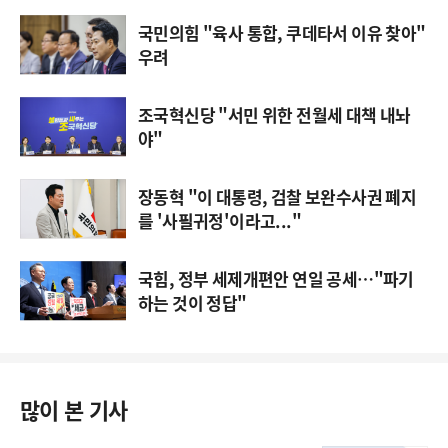
국민의힘 "육사 통합, 쿠데타서 이유 찾아"
우려
조국혁신당 "서민 위한 전월세 대책 내놔
야"
장동혁 "이 대통령, 검찰 보완수사권 폐지
를 '사필귀정'이라고..."
국힘, 정부 세제개편안 연일 공세…"파기
하는 것이 정답"
많이 본 기사