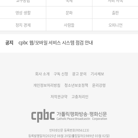
교구종합
국제
사회 사목
영성 생활
문화
출판
정치 경제
사람들
오피니언
공지
cpbc 웹/모바일 서비스 시스템 점검 안내
대구대교구 부교구장 김종강 시몬 주교 임명
회사 소개
구독 신청
광고 문의
기사제보
명동 미디어큐브 & 1898 미디어월 공모전 수상작 발표
개인정보처리방침
청소년보호정책
윤리강령
저작권규약
고충처리인
인터넷신문 등록번호(아56123)
등록발행일자(2025년 08월 20일)
설립일자(1989년 03월 02일)