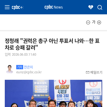
가
정청래 "권력은 총구 아닌 투표서 나와…한 표
차로 승패 갈려"
입력
2026.06.03.11:40
전은지
기자
eunz@cpbc.co.kr
메일쓰기