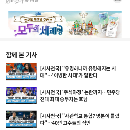
jyjung@cpbc.co.kr
함께 본 기사
[시사천국] "유명하니까 유명해지는 시
대"…'이병한 사태'가 말한다
[시사천국] '주석야청' 논란까지…민주당
전대 최대 승부처는 호남
[시사천국] "사관학교 통합? 명분이 틀렸
다"…40년 고수들의 직언