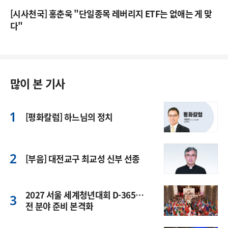
[시사천국] 홍춘욱 "단일종목 레버리지 ETF는 없애는 게 맞
다"
많이 본 기사
[평화칼럼] 하느님의 정치
[부음] 대전교구 최교성 신부 선종
2027 서울 세계청년대회 D-365…
전 분야 준비 본격화