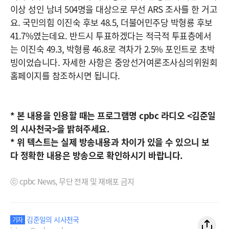
이상 성인 남녀 504명을 대상으로 무선 ARS 조사를 한 거고
요. 국민의힘 이진숙 후보 48.5, 더불어민주당 박형룡 후보
41.7%였는데요. 반드시 투표하겠다는 적극적 투표층에서
는 이진숙 49.3, 박형룡 46.8로 격차가 2.5% 포인트로 초박
빙이었습니다. 자세한 사항은 중앙선거여론조사심의위원회
홈페이지를 참조하시면 됩니다.
* 본 내용을 인용할 때는 프로그램명 cpbc 라디오 <김준일
의 시사천국>을 밝혀주세요.
*
위
텍스트는
실제
방송내용과
차이가
있을
수
있으니
보
다
정확한
내용은
방송으로
확인하시기
바랍니다
.
ⓒ cpbc News, 무단 전재 및 재배포 금지
김준일의 시사천국
기자