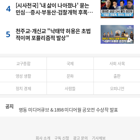
[시사천국] '내 삶이 나아졌나' 묻는
민심…증시·부동산·검찰개혁 후폭
풍
천주교·개신교 "낙태약 허용은 초법
적이며 포퓰리즘적 발상”
교구종합
국제
사회 사목
영성 생활
문화
출판
정치 경제
사람들
오피니언
공지
명동 미디어큐브 & 1898 미디어월 공모전 수상작 발표
cpbc 웹/모바일 서비스 시스템 점검 안내
회사 소개
구독 신청
광고 문의
기사제보
대구대교구 부교구장 김종강 시몬 주교 임명