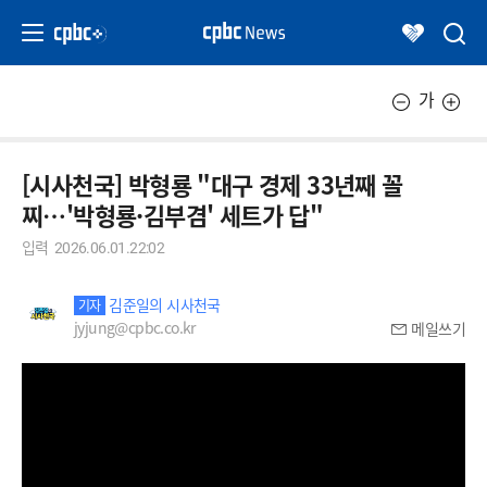
가
[시사천국] 박형룡 "대구 경제 33년째 꼴
찌…'박형룡·김부겸' 세트가 답"
입력
2026.06.01.22:02
김준일의 시사천국
기자
jyjung@cpbc.co.kr
메일쓰기