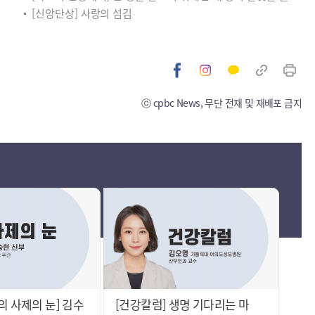
[신앙단상] 사랑의 섬김
ⓒ cpbc News, 무단 전재 및 재배포 금지
의 사제의 눈] 김수
[건강칼럼] 생명 기다리는 마