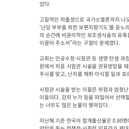
었다.
고질적인 저출생으로 국가소멸론까지 나오는
‘난임 부부를 위한 보편지향기도’를 듣노라
의 순간에 비윤리적인 보조생식술의 유혹
이끌어 주소서”라는 구절이 문제였다.
교회는 인공수정·시험관 등 생명 탄생 과
원에서 처음 시험관 시술을 권유받았을 때
주사를 맞고, 난자를 채취·이식할 일과 호
시험관 시술을 받는 이들은 위험과 엄청난
이들이다. 감히 누가 등을 떠밀어서 선택할
는 너무도 많은 눈물이 맺혀있다.
지난해 기준 한국의 합계출산율은 0.80명이
양립을 돕는 정책적·사회적 인프라가 제대