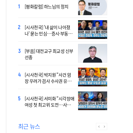
[시사천국] 홍춘욱 "단일종목 레버리지 ETF는
[평화칼럼] 하느님의 정치
없애는 게 맞다"
[시사천국] 알고 싶지 않은 폭
[시사천국] '내 삶이 나아졌
염의 진실…올해가 가장 시
나' 묻는 민심…증시·부동산
원한 여름?
·검찰개혁 후폭풍
2027 서울 WYD 공식 주제가
[부음] 대전교구 최교성 신부
오늘 공개…한국인 곡 선정
선종
2027 서울 세계청년대회 주
[시사천국] 박지원 "사건 암
제가 공개…희망의 선율 울
장 우려가 검사 수사권 유지
린다
근거 될 수 없어"
[시사천국] 서범수 '돌려차기'
[시사천국] 서미화 "시각장애
발언 파장…"사석에서도 안
여성 첫 최고위 도전…사회
될 말"
적 약자 대변하겠다"
최근 뉴스