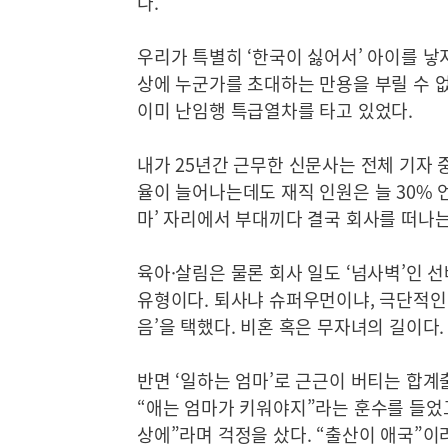
다.
우리가 특별히 ‘한국이 싫어서’ 아이를 낳지
상에 누군가를 초대하는 만용을 부릴 수 없
이미 난임행 특급열차를 타고 있었다.
내가 25년간 근무한 신문사는 전체 기자 중
율이 늘어나는데도 재직 인원은 늘 30% 
마’ 자리에서 부대끼다 결국 회사를 떠나
육아·살림은 물론 회사 일도 ‘넘사벽’인 
유형이다. 퇴사냐 슈퍼우먼이냐, 극단적인
음’을 택했다. 비혼 혹은 무자녀의 길이다.
반면 ‘일하는 엄마’로 근근이 버티는 합
“애는 엄마가 키워야지”라는 훈수를 들었고
상에”라며 걱정을 샀다. “출산이 애국”이