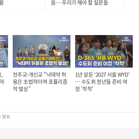
 황
음… 우리가 해야 할 질문들
,
천주교·개신교 "낙태약 허
1년 앞둔 '2027 서울 WYD'
 마
용은 초법적이며 포퓰리즘
… 수도회 청년들 준비 여
적 발상”
정 '착착'