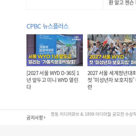
환 말고 젠슨
CPBC 뉴스플러스
[2027 서울 WYD D-365] 1
2027 서울 세계청년대회
년 앞두고 미니 WYD 열린
첫 '미성년자 보호지침'
다
련
공지사항
cpbc 웹/모바일 서비스 시스템 점검 안내
대구대교구 부교구장 김종강 시몬 주교 임명