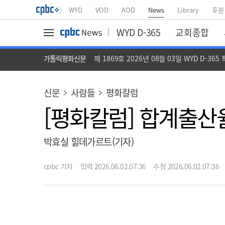
WYD
VOD
AOD
News
Library
후원
WYD D-365
교회종합
가톨릭평화신문
제 1869호 2026년 08월 03일 WYD D-365
신문
사람들
평화칼럼
[평화칼럼] 합계출산
박효실 힐데가르트(기자)
cpbc 기자
입력 2026.06.02.07:36
수정 2026.06.02.07:36