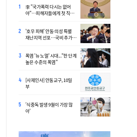
李 "국가폭력 다시는 없어
정동영 "'조선' 호명 부르기
야"…피해자들에게 첫 직접
공론화 후에"…원로들 "이름
사과
불러야"
'호우 피해' 안동·의성 특별
Official Theme Song for
재난지역 선포…국비 추가
WYD Seoul 2027 Released
지원
Ahead of Global Youth
Gathering
폭염 '뉴 노멀' 시대..."한 단계
Asia’s Church Builds
높은 수준의 폭염"
Bridges of Dialogue and
Reconciliation, United
Through Synod
[사제인사] 안동교구, 10일
Priest Who Studied in
부
Daejeon Becomes China’s
Youngest Bishop
'식중독 발생 9월이 가장 많
北, 단거리 탄도미사일 발사
아'
침묵…관영매체 보도 없어