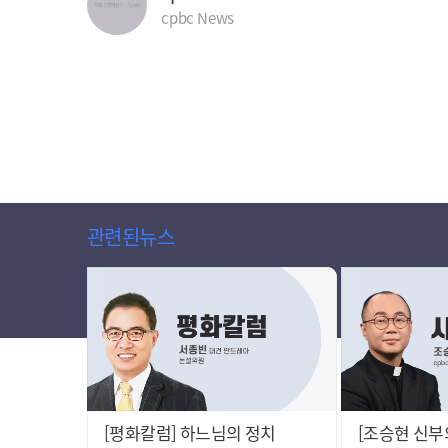
cpbc News
관련된뉴스
[평화칼럼] 하느님의 정치
[조승현 신부