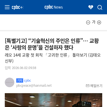
가
[특별기고] “기술혁신의 주인은 인류”… 교황
은 ‘사랑의 문명’을 건설하자 했다
레오 14세 교황 첫 회칙 「고귀한 인류」 톺아보기 (김태오
신부)
입력
2026.06.02.09:38
cpbc
기자
pbcpeace@hanmail.net
메일쓰기