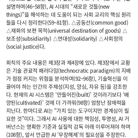
설명하며(46~58항), AI 시대의 “새로운 것들(new
things)”을 해석하는 데 도움이 되는 사회 교리의 핵심 원리
들을 다시 정리한다(59~81항). △공동선(common good)
△재화의 보편 목적(universal destination of goods) △
보조성(subsidiarity) △연대성(solidarity) △사회정의
(social justice)다.
회칙의 주요 내용은 제3장과 제4장에 있다. 제3장에서 교황
은 기술 관료적 패러다임(technocratic paradigm)의 지배
가 점점 커지는 위험을 분석하며(92~96항), 기술혁신을 이
끌어야 하는 인간의 주체성(지성, 양심, 자유 등)을 강조한
다. 현재의 AI 시스템은 ‘만들어진(built)’ 것이라기보다 ‘배
양된(cultivated)’ 것에 더 가까워(98항) 엄청난 잠재력을
지닌다. 한마디로 AI는 “가치 있는 도구이지만 경계심이 필
요한 것”이다. 그래서 AI 사용에 대한 책임성, 투명성, AI 거
버넌스는 명확한 기준과 실질적 감독 아래 이루어져야 하며
(108항), 앞서 언급한 AI ‘무장해제’의 필요성을 주장한다.