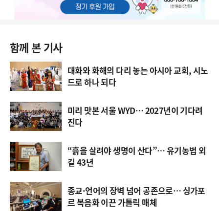
함께 본 기사
대화와 화해의 다리 놓는 아시아 교회, 시노
드로 하나 되다
미리 맛본 서울 WYD… 2027년이 기다려
진다
“흙을 살려야 생명이 산다”… 유기농법 외
길 43년
종교·언어의 장벽 넘어 공존으로… 싱가포
르 복음화 이끈 가톨릭 매체