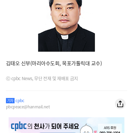
김태오 신부(마리아수도회, 목포가톨릭대 교수)
ⓒ cpbc News, 무단 전재 및 재배포 금지
cpbc
기자
pbcpeace@hanmail.net