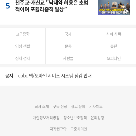
천주교·개신교 "낙태약 허용은 초법
적이며 포퓰리즘적 발상”
교구종합
국제
사회 사목
영성 생활
문화
출판
정치 경제
사람들
오피니언
공지
cpbc 웹/모바일 서비스 시스템 점검 안내
대구대교구 부교구장 김종강 시몬 주교 임명
회사 소개
구독 신청
광고 문의
기사제보
명동 미디어큐브 & 1898 미디어월 공모전 수상작 발표
개인정보처리방침
청소년보호정책
윤리강령
저작권규약
고충처리인