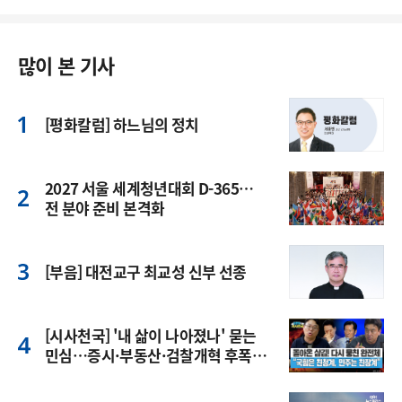
많이 본 기사
[평화칼럼] 하느님의 정치
2027 서울 세계청년대회 D-365…
전 분야 준비 본격화
[부음] 대전교구 최교성 신부 선종
[시사천국] '내 삶이 나아졌나' 묻는
민심…증시·부동산·검찰개혁 후폭
풍