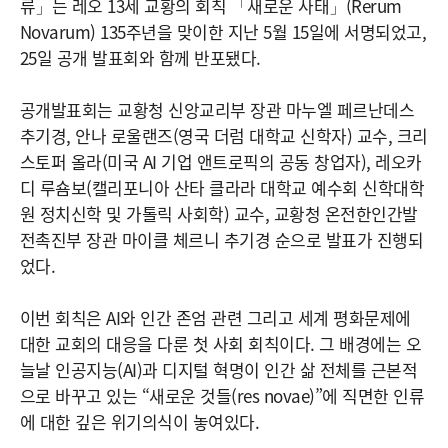
류」는 레오 13세 교황의 회칙 「새로운 사태」(Rerum
Novarum) 135주년을 맞이한 지난 5월 15일에 서명되었고,
25일 공개 발표회와 함께 반포됐다.
공개발표회는 교황청 신앙교리부 장관 마누엘 페르난데스
추기경, 안나 로울랜즈(영국 더럼 대학교 신학자) 교수, 크리
스토퍼 올라(미국 AI 기업 앤트로픽의 공동 창업자), 레오카
디 루숌보(캘리포니아 산타 클라라 대학교 예수회 신학대학
원 정치신학 및 가톨릭 사회학) 교수, 교황청 온전한인간발
전촉진부 장관 마이클 체르니 추기경 순으로 발표가 진행되
었다.
이번 회칙은 AI와 인간 존엄 관련 그리고 세계 평화문제에
대한 교회의 대응을 다룬 첫 사회 회칙이다. 그 배경에는 오
늘날 인공지능(AI)과 디지털 혁명이 인간 삶 전체를 근본적
으로 바꾸고 있는 “새로운 것들(res novae)”에 직면한 인류
에 대한 깊은 위기의식이 놓여있다.