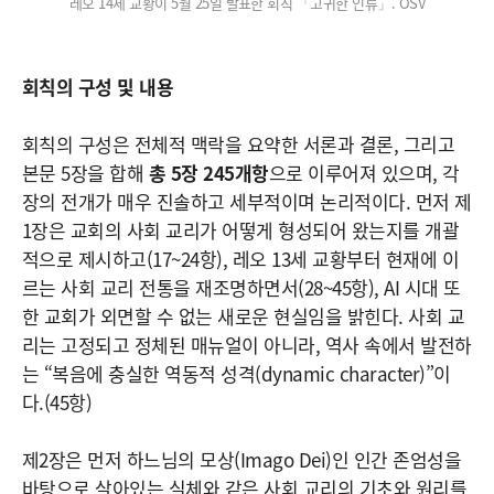
레오 14세 교황이 5월 25일 발표한 회칙 「고귀한 인류」. OSV
회칙의 구성 및 내용
회칙의 구성은 전체적 맥락을 요약한 서론과 결론, 그리고
본문 5장을 합해
총 5장 245개항
으로 이루어져 있으며, 각
장의 전개가 매우 진솔하고 세부적이며 논리적이다. 먼저 제
1장은 교회의 사회 교리가 어떻게 형성되어 왔는지를 개괄
적으로 제시하고(17~24항), 레오 13세 교황부터 현재에 이
르는 사회 교리 전통을 재조명하면서(28~45항), AI 시대 또
한 교회가 외면할 수 없는 새로운 현실임을 밝힌다. 사회 교
리는 고정되고 정체된 매뉴얼이 아니라, 역사 속에서 발전하
는 “복음에 충실한 역동적 성격(dynamic character)”이
다.(45항)
제2장은 먼저 하느님의 모상(Imago Dei)인 인간 존엄성을
바탕으로 살아있는 실체와 같은 사회 교리의 기초와 원리를