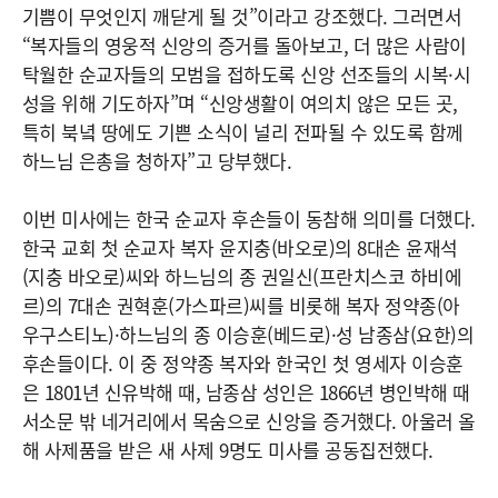
기쁨이 무엇인지 깨닫게 될 것”이라고 강조했다. 그러면서
“복자들의 영웅적 신앙의 증거를 돌아보고, 더 많은 사람이
탁월한 순교자들의 모범을 접하도록 신앙 선조들의 시복·시
성을 위해 기도하자”며 “신앙생활이 여의치 않은 모든 곳,
특히 북녘 땅에도 기쁜 소식이 널리 전파될 수 있도록 함께
하느님 은총을 청하자”고 당부했다.
이번 미사에는 한국 순교자 후손들이 동참해 의미를 더했다.
한국 교회 첫 순교자 복자 윤지충(바오로)의 8대손 윤재석
(지충 바오로)씨와 하느님의 종 권일신(프란치스코 하비에
르)의 7대손 권혁훈(가스파르)씨를 비롯해 복자 정약종(아
우구스티노)·하느님의 종 이승훈(베드로)·성 남종삼(요한)의
후손들이다. 이 중 정약종 복자와 한국인 첫 영세자 이승훈
은 1801년 신유박해 때, 남종삼 성인은 1866년 병인박해 때
서소문 밖 네거리에서 목숨으로 신앙을 증거했다. 아울러 올
해 사제품을 받은 새 사제 9명도 미사를 공동집전했다.