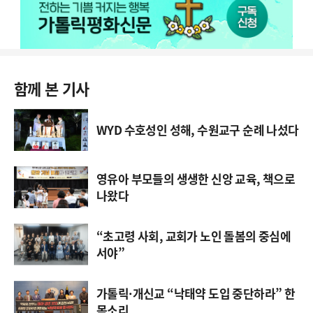
함께 본 기사
WYD 수호성인 성해, 수원교구 순례 나섰다
영유아 부모들의 생생한 신앙 교육, 책으로
나왔다
“초고령 사회, 교회가 노인 돌봄의 중심에
서야”
가톨릭·개신교 “낙태약 도입 중단하라” 한
목소리