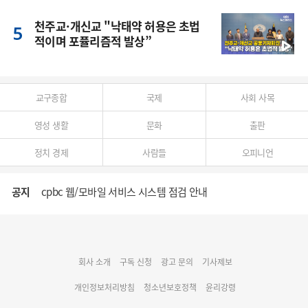
천주교·개신교 "낙태약 허용은 초법
적이며 포퓰리즘적 발상”
교구종합
국제
사회 사목
영성 생활
문화
출판
정치 경제
사람들
오피니언
공지
cpbc 웹/모바일 서비스 시스템 점검 안내
대구대교구 부교구장 김종강 시몬 주교 임명
회사 소개
구독 신청
광고 문의
기사제보
명동 미디어큐브 & 1898 미디어월 공모전 수상작 발표
개인정보처리방침
청소년보호정책
윤리강령