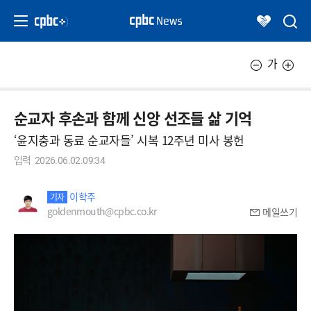
가
순교자 후손과 함께 신앙 선조들 삶 기억
‘윤지충과 동료 순교자들’ 시복 12주년 미사 봉헌
입력
2026.06.02.09:34
이학주
기자
goldenmouth@cpbc.co.kr
메일쓰기