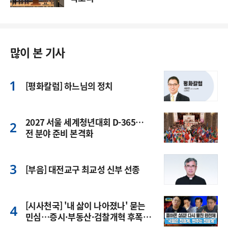
많이 본 기사
[평화칼럼] 하느님의 정치
2027 서울 세계청년대회 D-365…
전 분야 준비 본격화
[부음] 대전교구 최교성 신부 선종
[시사천국] '내 삶이 나아졌나' 묻는
민심…증시·부동산·검찰개혁 후폭
풍