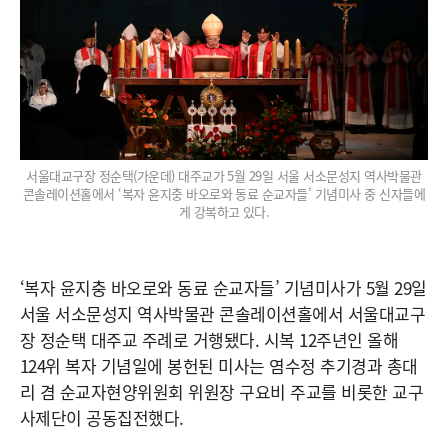
서울대교구장 정순택(가운데) 대주교가 5월 29일 서울 서소문성지 역사박물관
콘솔레이션홀에서 ‘복자 윤지충 바오로와 동료 순교자들’ 기념미사 중 신자들에
게 강복하고 있다.
‘복자 윤지충 바오로와 동료 순교자들’ 기념미사가 5월 29일
서울 서소문성지 역사박물관 콘솔레이션홀에서 서울대교구
장 정순택 대주교 주례로 거행됐다. 시복 12주년인 올해
124위 복자 기념일에 봉헌된 미사는 염수정 추기경과 총대
리 겸 순교자현양위원회 위원장 구요비 주교를 비롯한 교구
사제단이 공동집전했다.