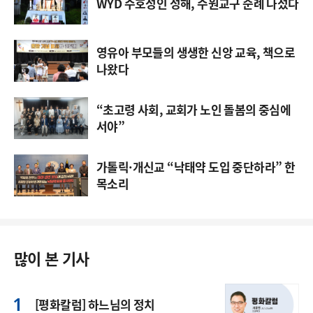
WYD 수호성인 성해, 수원교구 순례 나섰다
영유아 부모들의 생생한 신앙 교육, 책으로
나왔다
“초고령 사회, 교회가 노인 돌봄의 중심에
서야”
가톨릭·개신교 “낙태약 도입 중단하라” 한
목소리
많이 본 기사
[평화칼럼] 하느님의 정치