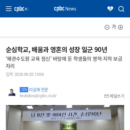
가
순심학교, 배움과 영혼의 성장 일군 90년
‘왜관수도원 교육 정신’ 바탕에 둔 학생들의 영적·지적 보금
자리
입력
2026.06.02.10:06
리길재 전문
기자
teotokos@cpbc.co.kr
메일쓰기