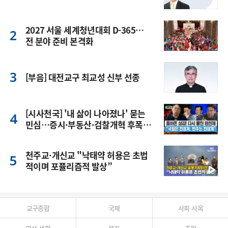
2027 서울 세계청년대회 D-365…
전 분야 준비 본격화
[부음] 대전교구 최교성 신부 선종
[시사천국] '내 삶이 나아졌나' 묻는
민심…증시·부동산·검찰개혁 후폭
풍
천주교·개신교 "낙태약 허용은 초법
적이며 포퓰리즘적 발상”
교구종합
국제
사회 사목