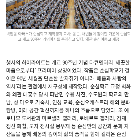
박현동 아빠스가 순심학교 재학생과 교사, 동문, 내빈들이 참여한 가운데 순심학
교 개교 90주년 기념미사를 주례하고 있다. 왜관 순심여중고 제공
행사의 하이라이트는 개교 90주년 기념 다큐멘터리 ‘깨끗한
마음으로부터’ 프리미어 상영이었다. 작품은 순심학교가 걸
어온 90년 세월을 단순한 발자취가 아니라 ‘배움과 사람의
역사’라는 관점에서 재구성해 제작했다. 순심학교 교정 벽화
와 왜관 대홍수 당시 피난민 수용 사진, 수도원과 학교의 만
남, 성 마오로 기숙사, 인성 교육, 순심오케스트라 해외 문화
탐방, 미래 공간 혁신까지를 하나의 흐름으로 담았다. 또 예
로니모 도서관과 마르셀라 갤러리, 로베르토 갤러리, 겸재
정선 화첩, 도자 전시실 몽우재 등 순심만의 공간과 문화 자
산들을 통해 배움의 깊이와 삶의 품격을 함께 길러온 순심