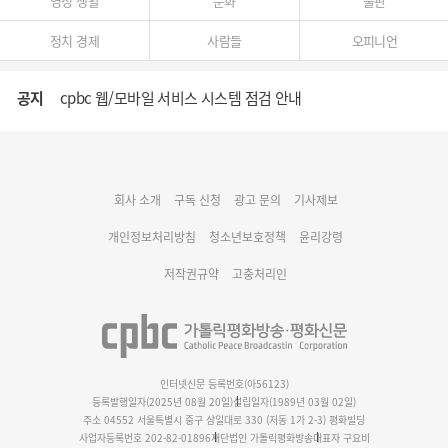
영성 생활
문화
출판
정치 경제
사람들
오피니언
공지
cpbc 웹/모바일 서비스 시스템 점검 안내
대구대교구 부교구장 김종강 시몬 주교 임명
회사 소개
구독 신청
광고 문의
기사제보
명동 미디어큐브 & 1898 미디어월 공모전 수상작 발표
개인정보처리방침
청소년보호정책
윤리강령
저작권규약
고충처리인
인터넷신문 등록번호(아56123)
등록발행일자(2025년 08월 20일)
설립일자(1989년 03월 02일)
주소 04552 서울특별시 중구 삼일대로 330 (저동 1가 2-3) 평화빌딩
사업자등록번호 202-82-01896
재단법인 가톨릭평화방송
대표자 구요비