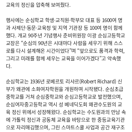
교육의 정신을 압축해 보여줬다.
행사에는 순심학교 학생·교직원·학부모 대표 등 1600여 명
과 사제단·동문·교육청 및 지역 기관장 등 100여 명이 함께
했다. 개교 90주년 기념행사 준비위원장 이광 순심고등학교
교장은 “순심의 90년은 시대마다 사람을 세우기 위해 스스
로를 다시 설계해온 시간이었다”며 “앞으로도 품격과 학력,
그리고 미래를 함께 세우는 교육을 이어가겠다”고 약속했
다.
순심학교는 1936년 로베르토 리샤르(Robert Richard) 신
부가 왜관에 소화여자학원을 개원하며 시작됐다. 순심초급
중학교를 거쳐 순심중학교와 순심고등학교로 발전했으며,
순심여자중고등학교 역시 성 베네딕도회 왜관수도원의 교
육 정신 위에서 성장해왔다. 순심학교는 수도원과의 만남 속
에 가톨릭 정신과 공동체 교육을 바탕으로 한 중등교육기관
으로 자리매김했으며, 그린 스마트스쿨 사업과 공간 재구조