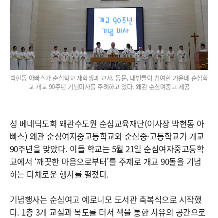
박현동 아빠스가 순심학교 재학생과 교사, 동문, 내빈들이 참여한 가운데 순심학
교 개교 90주년 기념미사를 주례하고 있다. 왜관 순심여중고 제공
성 베네딕도회 왜관수도원 순심교육재단(이사장 박현동 아
빠스) 왜관 순심여자중고등학교와 순심중·고등학교가 개교
90주년을 맞았다. 이들 학교는 5월 21일 순심여자중고등학
교에서 ‘깨끗한 마음으로부터’를 주제로 개교 90돌을 기념
하는 다채로운 행사를 펼쳤다.
기념행사는 순심여고 예로니모 도서관 축복식으로 시작했
다. 1층 3개 교실과 복도를 터서 책을 통한 사유의 공간으로