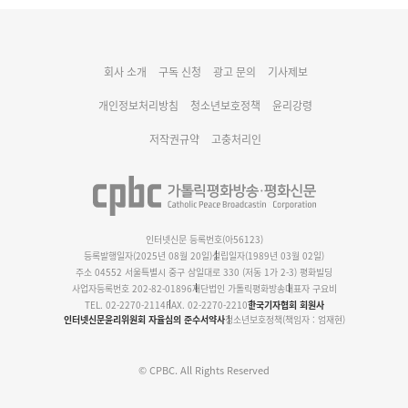
대구대교구 부교구장 김종강 시몬 주교 임명
회사 소개
구독 신청
광고 문의
기사제보
명동 미디어큐브 & 1898 미디어월 공모전 수상작 발표
개인정보처리방침
청소년보호정책
윤리강령
저작권규약
고충처리인
인터넷신문 등록번호(아56123)
등록발행일자(2025년 08월 20일)
설립일자(1989년 03월 02일)
주소 04552 서울특별시 중구 삼일대로 330 (저동 1가 2-3) 평화빌딩
사업자등록번호 202-82-01896
재단법인 가톨릭평화방송
대표자 구요비
TEL. 02-2270-2114
FAX. 02-2270-2210
한국기자협회 회원사
인터넷신문윤리위원회 자율심의 준수서약사
청소년보호정책(책임자 : 엄재현)
© CPBC. All Rights Reserved