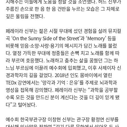
지해주는 이들에게 도움을 청할 것을 조언했다. 허드 신부가
주름진 손으로 한 음 한 음 건반을 누르는 모습은 그 자체로
깊은 울림을 전했다.
페레이라 신부는 젊은 시절 무대에 섰던 경험을 살려 뮤지컬
곡 ‘On the Sunny Side of the Street’과 ‘Memory’ 등을
비롯해 믿음·소망·사랑·용기의 메시지가 담긴 노래를 불렀
다. 열정 가득한 무대에 청중들은 손뼉 치고 노래를 함께 따
라 부르며 호응했다. 노래하고 춤추는 삶을 꿈꿨던 그는 하
느님 부르심에 이끌려 예수회에 입회했고, 이후 사제이자 신
경과학자의 길을 걸었다. 2018년 인도 뭄바이에서 열린
TEDx 강연에서는 ‘망각과 기억 : 은유’를 주제로 뇌과학과
영성을 접목해 강의했다. 페레이라 신부는 “과학을 공부할
수록 모든 것을 만드신 분이 계신다는 것을 더 깊이 믿게 됐
다”고 털어놨다.
예수회 한국부관구장 이창현 신부는 관구장 황정연 신부를
대신해 인사말을 전하며 “각기 다른 문화에서 살아온 두 사