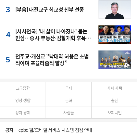
[부음] 대전교구 최교성 신부 선종
[시사천국] '내 삶이 나아졌나' 묻는
민심…증시·부동산·검찰개혁 후폭
풍
천주교·개신교 "낙태약 허용은 초법
적이며 포퓰리즘적 발상”
교구종합
국제
사회 사목
영성 생활
문화
출판
정치 경제
사람들
오피니언
공지
cpbc 웹/모바일 서비스 시스템 점검 안내