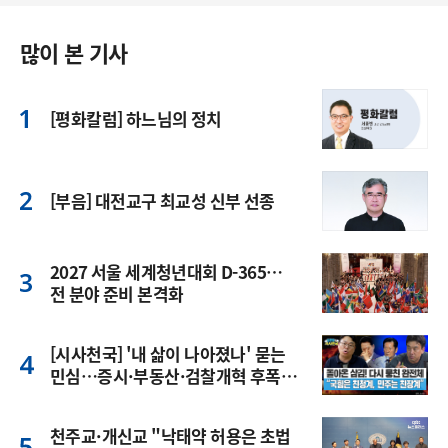
많이 본 기사
[평화칼럼] 하느님의 정치
[부음] 대전교구 최교성 신부 선종
2027 서울 세계청년대회 D-365…
전 분야 준비 본격화
[시사천국] '내 삶이 나아졌나' 묻는
민심…증시·부동산·검찰개혁 후폭
풍
천주교·개신교 "낙태약 허용은 초법