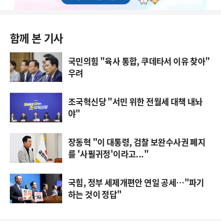
함께 본 기사
국민의힘 "육사 통합, 쿠데타서 이유 찾아"
우려
조국혁신당 "서민 위한 전월세 대책 내놔
야"
장동혁 "이 대통령, 검찰 보완수사권 폐지
를 '사필귀정'이라고..."
국힘, 정부 세제개편안 연일 공세…"파기
하는 것이 정답"