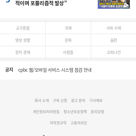
적이며 포퓰리즘적 발상”
교구종합
국제
사회 사목
영성 생활
문화
출판
정치 경제
사람들
오피니언
공지
cpbc 웹/모바일 서비스 시스템 점검 안내
대구대교구 부교구장 김종강 시몬 주교 임명
회사 소개
구독 신청
광고 문의
기사제보
명동 미디어큐브 & 1898 미디어월 공모전 수상작 발표
개인정보처리방침
청소년보호정책
윤리강령
저작권규약
고충처리인