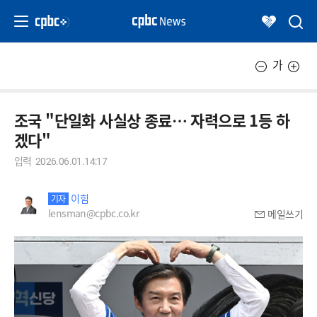
가
조국 "단일화 사실상 종료… 자력으로 1등 하
겠다"
입력
2026.06.01.14:17
이힘
기자
lensman@cpbc.co.kr
메일쓰기