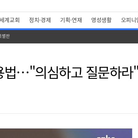
세계교회
정치·경제
기획·연재
영성생활
오피니
 특별판
활용법…"의심하고 질문하라