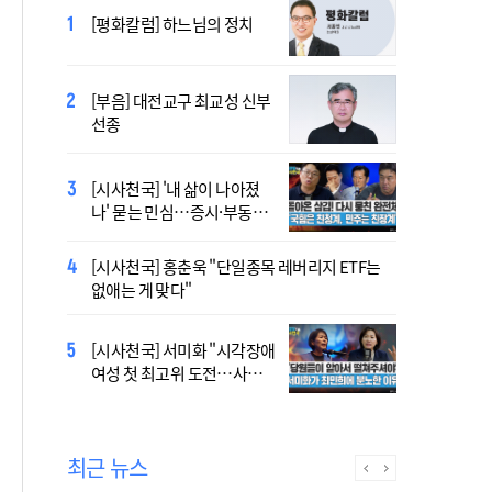
2027 서울 WYD 공식 주제가
[평화칼럼] 하느님의 정치
오늘 공개…한국인 곡 선정
[부음] 대전교구 최교성 신부
2027 서울 세계청년대회 주
선종
제가 공개…희망의 선율 울
린다
[시사천국] '내 삶이 나아졌
대전신학교 유학 사제, 중국
나' 묻는 민심…증시·부동산
최연소 주교 됐다
·검찰개혁 후폭풍
[시사천국] 홍춘욱 "단일종목 레버리지 ETF는
[시사천국] 서범수 '돌려차기'
없애는 게 맞다"
발언 파장…"사석에서도 안
될 말"
[시사천국] 서미화 "시각장애
433곡 뚫은 한국 청년의 노
여성 첫 최고위 도전…사회
래…2027 서울 WYD 공식 주
적 약자 대변하겠다"
제가로
최근 뉴스