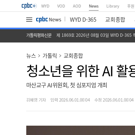
WYD
VOD
AOD
News
Library
후원
WYD D-365
교회종합
가톨릭평화신문
제 1869호 2026년 08월 03일 WYD D-365
뉴스
가톨릭
교회종합
청소년을 위한 AI 
마산교구 AI위원회, 첫 심포지엄 개최
김혜영 기자
입력 2026.06.01.00:04
수정 2026.06.01.00:04