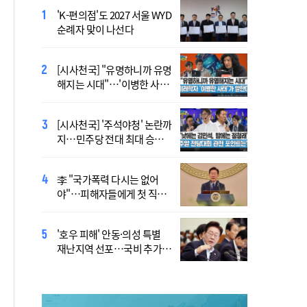
'K-편의점'도 2027 서울 WYD
폭염 '뉴 노멀' 시대..."한 단계
순례자 맞이 나선다
높은 수준의 폭염"
[시사천국] "유명하니까 유명
[사제인사] 안동교구, 10일
해지는 시대"…'이병한 사
부
태'가 말한다
[시사천국] '주석야청' 논란까
'식중독 발생 9월이 가장 많
지…민주당 전대 최대 승부
아'
처는 호남
李 "국가폭력 다시는 없어
정동영 "'조선' 호명 부르기
야"…피해자들에게 첫 직접
공론화 후에"…원로들 "이름
사과
불러야"
'호우 피해' 안동·의성 특별
Official Theme Song for
재난지역 선포…국비 추가
WYD Seoul 2027 Released
지원
Ahead of Global Youth
Gathering