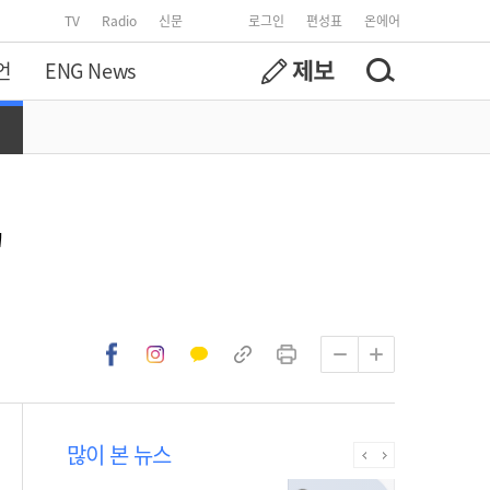
TV
Radio
신문
로그인
편성표
온에어
언
ENG News
"
많이 본 뉴스