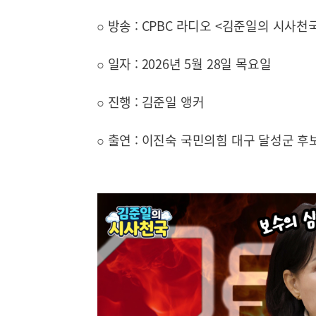
○ 방송 : CPBC 라디오 <김준일의 시사천국> (F
○ 일자 : 2026년 5월 28일 목요일
○ 진행 : 김준일 앵커
○ 출연 : 이진숙 국민의힘 대구 달성군 후