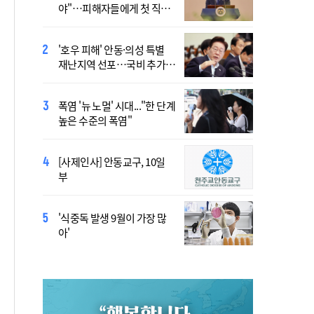
야"…피해자들에게 첫 직접
공론화 후에"…원로들 "이름
사과
불러야"
'호우 피해' 안동·의성 특별
Official Theme Song for
재난지역 선포…국비 추가
WYD Seoul 2027 Released
지원
Ahead of Global Youth
Gathering
폭염 '뉴 노멀' 시대..."한 단계
Asia’s Church Builds
높은 수준의 폭염"
Bridges of Dialogue and
Reconciliation, United
Through Synod
[사제인사] 안동교구, 10일
Priest Who Studied in
부
Daejeon Becomes China’s
Youngest Bishop
'식중독 발생 9월이 가장 많
北, 단거리 탄도미사일 발사
아'
침묵…관영매체 보도 없어