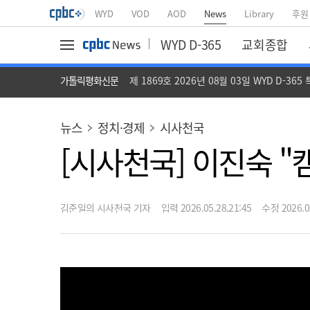
WYD
VOD
AOD
News
Library
후원
WYD D-365
교회종합
가톨릭평화신문
제 1869호 2026년 08월 03일 WYD D-365
뉴스
정치·경제
시사천국
[시사천국] 이진숙 
김준일의 시사천국 기자
입력 2026.05.28.21:45
수정 2026.05