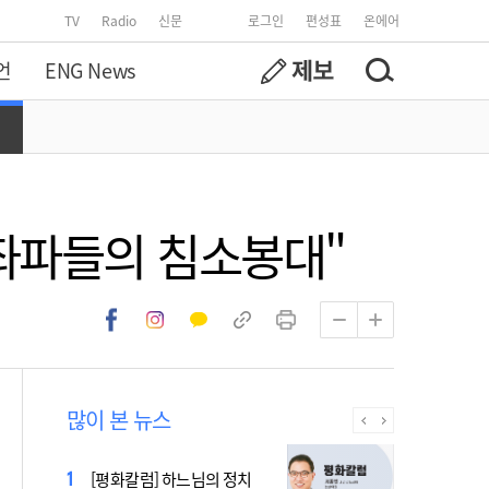
TV
Radio
신문
로그인
편성표
온에어
언
ENG News
 좌파들의 침소봉대"
많이 본 뉴스
[시사천국] 알고 싶지 않은 폭
[평화칼럼] 하느님의 정치