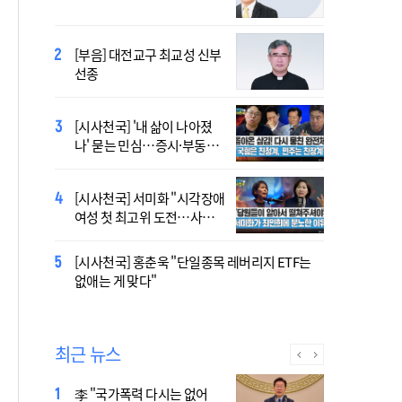
염의 진실…올해가 가장 시
원한 여름?
[부음] 대전교구 최교성 신부
2027 서울 WYD 공식 주제가
선종
오늘 공개…한국인 곡 선정
[시사천국] '내 삶이 나아졌
2027 서울 세계청년대회 주
나' 묻는 민심…증시·부동산
제가 공개…희망의 선율 울
·검찰개혁 후폭풍
린다
[시사천국] 서미화 "시각장애
[시사천국] 서범수 '돌려차기'
여성 첫 최고위 도전…사회
발언 파장…"사석에서도 안
적 약자 대변하겠다"
될 말"
[시사천국] 홍춘욱 "단일종목 레버리지 ETF는
대전신학교 유학 사제, 중국
없애는 게 맞다"
최연소 주교 됐다
최근 뉴스
李 "국가폭력 다시는 없어
정동영 "'조선' 호명 부르기