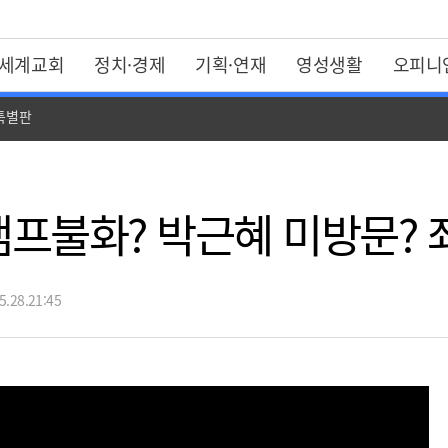
세계교회
정치·경제
기획·연재
영성생활
오피니
 특별판
"캠프불화? 박근혜 미방문?
.28.21:45