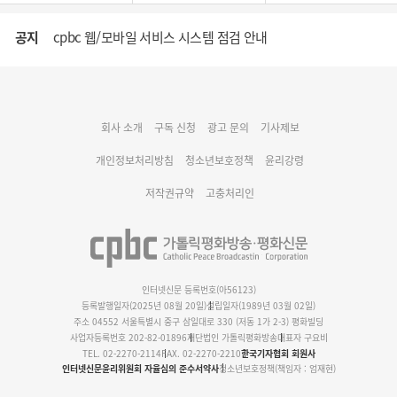
공지
cpbc 웹/모바일 서비스 시스템 점검 안내
대구대교구 부교구장 김종강 시몬 주교 임명
회사 소개
구독 신청
광고 문의
기사제보
명동 미디어큐브 & 1898 미디어월 공모전 수상작 발표
개인정보처리방침
청소년보호정책
윤리강령
저작권규약
고충처리인
인터넷신문 등록번호(아56123)
등록발행일자(2025년 08월 20일)
설립일자(1989년 03월 02일)
주소 04552 서울특별시 중구 삼일대로 330 (저동 1가 2-3) 평화빌딩
사업자등록번호 202-82-01896
재단법인 가톨릭평화방송
대표자 구요비
TEL. 02-2270-2114
FAX. 02-2270-2210
한국기자협회 회원사
인터넷신문윤리위원회 자율심의 준수서약사
청소년보호정책(책임자 : 엄재현)