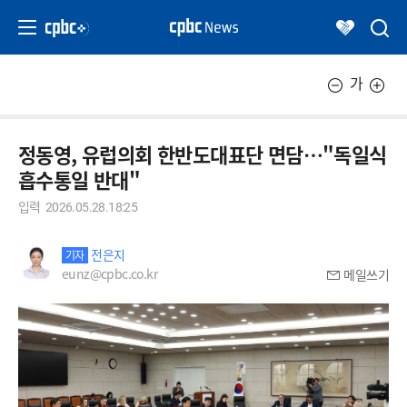
가
정동영, 유럽의회 한반도대표단 면담…"독일식
흡수통일 반대"
입력
2026.05.28.18:25
전은지
기자
eunz@cpbc.co.kr
메일쓰기