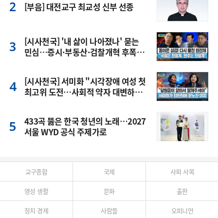
[부음] 대전교구 최교성 신부 선종
[시사천국] '내 삶이 나아졌나' 묻는
민심…증시·부동산·검찰개혁 후폭
풍
[시사천국] 서미화 "시각장애 여성 첫
최고위 도전…사회적 약자 대변하겠
다"
433곡 뚫은 한국 청년의 노래…2027
서울 WYD 공식 주제가로
교구종합
국제
사회 사목
영성 생활
문화
출판
정치 경제
사람들
오피니언