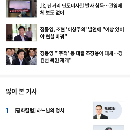
北, 단거리 탄도미사일 발사 침묵…관영매
체 보도 없어
정동영, 조현 '이상주의' 발언에 "이상 있어
야 현실 바꿔"
정동영 "'주적' 등 대결 조장용어 대체…경
원선 복원 재개"
많이 본 기사
[평화칼럼] 하느님의 정치