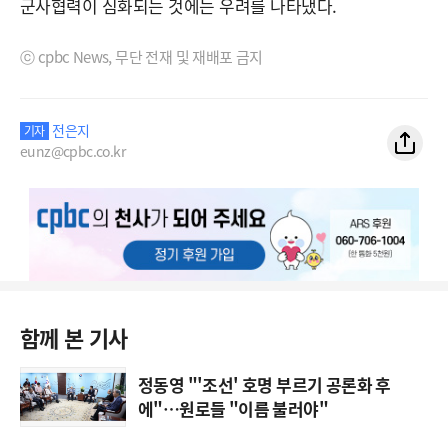
군사협력이 심화되는 것에는 우려를 나타냈다.
ⓒ cpbc News, 무단 전재 및 재배포 금지
전은지
기자
eunz@cpbc.co.kr
함께 본 기사
정동영 "'조선' 호명 부르기 공론화 후
에"…원로들 "이름 불러야"