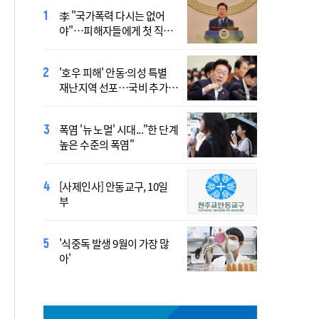
李 "국가폭력 다시는 없어
정동영 "'조선' 호명 부르기
야"…피해자들에게 첫 직접
공론화 후에"…원로들 "이름
사과
불러야"
'호우 피해' 안동·의성 특별
Official Theme Song for
재난지역 선포…국비 추가
WYD Seoul 2027 Released
지원
Ahead of Global Youth
Gathering
폭염 '뉴 노멀' 시대..."한 단계
Asia’s Church Builds
높은 수준의 폭염"
Bridges of Dialogue and
Reconciliation, United
Through Synod
[사제인사] 안동교구, 10일
Priest Who Studied in
부
Daejeon Becomes China’s
Youngest Bishop
'식중독 발생 9월이 가장 많
北, 단거리 탄도미사일 발사
아'
침묵…관영매체 보도 없어