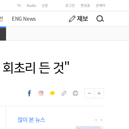
TV
Radio
신문
로그인
편성표
온에어
언
ENG News
회초리 든 것"
많이 본 뉴스