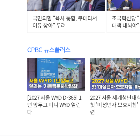
국민의힘 "육사 통합, 쿠데타서
조국혁신당 "
이유 찾아" 우려
대책 내놔야"
CPBC 뉴스플러스
[2027 서울 WYD D-365] 1
2027 서울 세계청년대회
년 앞두고 미니 WYD 열린
첫 '미성년자 보호지침'
다
련