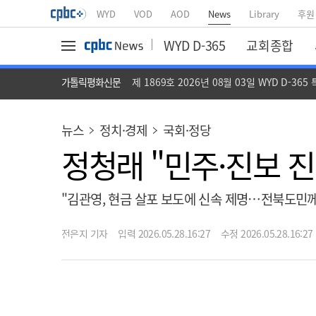
WYD
VOD
AOD
News
Library
후원
WYD D-365
교회종합
가톨릭평화신문
제 1869호 2026년 08월 03일 WYD D-365
뉴스
정치·경제
국회·정당
정청래 "민주·진보 
"김관영, 현금 살포 보도에 신속 제명…전북도민께
전은지 기자
입력 2026.05.28.16:27
수정 2026.05.28.16:27