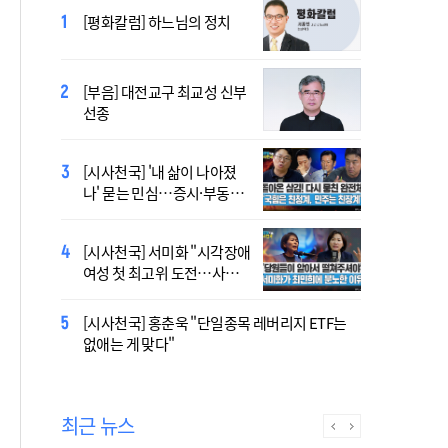
[시사천국] 알고 싶지 않은 폭
[평화칼럼] 하느님의 정치
염의 진실…올해가 가장 시
원한 여름?
[부음] 대전교구 최교성 신부
2027 서울 WYD 공식 주제가
선종
오늘 공개…한국인 곡 선정
[시사천국] '내 삶이 나아졌
2027 서울 세계청년대회 주
나' 묻는 민심…증시·부동산
제가 공개…희망의 선율 울
·검찰개혁 후폭풍
린다
[시사천국] 서미화 "시각장애
[시사천국] 서범수 '돌려차기'
여성 첫 최고위 도전…사회
발언 파장…"사석에서도 안
적 약자 대변하겠다"
될 말"
[시사천국] 홍춘욱 "단일종목 레버리지 ETF는
대전신학교 유학 사제, 중국
없애는 게 맞다"
최연소 주교 됐다
최근 뉴스