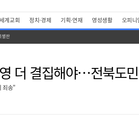
세계교회
정치·경제
기획·연재
영성생활
오피니
 특별판
진영 더 결집해야…전북도민 
 죄송"