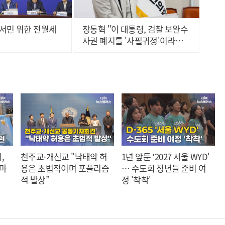
서민 위한 전월세
장동혁 "이 대통령, 검찰 보완수
사권 폐지를 '사필귀정'이라
고..."
,
천주교·개신교 "낙태약 허
1년 앞둔 '2027 서울 WYD'
 마
용은 초법적이며 포퓰리즘
… 수도회 청년들 준비 여
적 발상”
정 '착착'