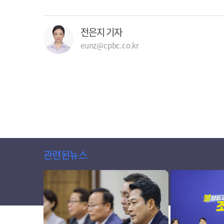
전은지 기자
eunz@cpbc.co.kr
관련된뉴스