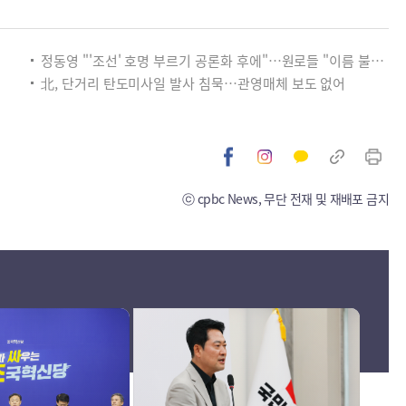
정동영 "'조선' 호명 부르기 공론화 후에"…원로들 "이름 불러야"
北, 단거리 탄도미사일 발사 침묵…관영매체 보도 없어
ⓒ cpbc News, 무단 전재 및 재배포 금지