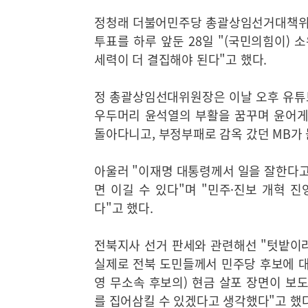
정청래 더불어민주당 총괄상임선거대책위원
투표를 하루 앞둔 28일 "(국민의힘이)
세력이 더 결집해야 된다"고 했다.
정 총괄상임선대위원장은 이날 오후 유튜브
우두머리 윤석열의 부활을 꿈꾸며 윤어
돌아다니고, 부정부패로 감옥 갔던 MB가
아울러 "이재명 대통령께서 일을 잘한다고
면 이길 수 있다"며 "민주·진보 개혁 
다"고 했다.
전북지사 선거 판세와 관련해선 "텃밭이라
실제로 전북 도민들께서 민주당 후보에 대
영 무소속 후보의) 현금 살포 장면이 보
를 집어삼킬 수 있겠다고 생각했다"고 했다