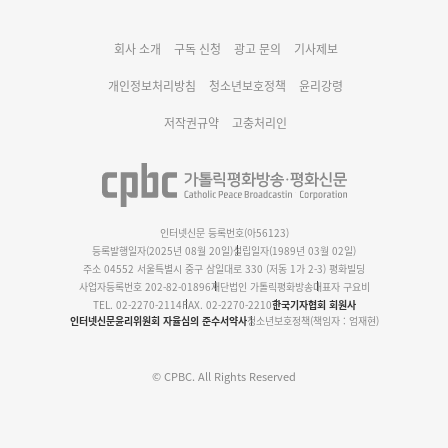
대구대교구 부교구장 김종강 시몬 주교 임명
회사 소개
구독 신청
광고 문의
기사제보
명동 미디어큐브 & 1898 미디어월 공모전 수상작 발표
개인정보처리방침
청소년보호정책
윤리강령
저작권규약
고충처리인
인터넷신문 등록번호(아56123)
등록발행일자(2025년 08월 20일)
설립일자(1989년 03월 02일)
주소 04552 서울특별시 중구 삼일대로 330 (저동 1가 2-3) 평화빌딩
사업자등록번호 202-82-01896
재단법인 가톨릭평화방송
대표자 구요비
TEL. 02-2270-2114
FAX. 02-2270-2210
한국기자협회 회원사
인터넷신문윤리위원회 자율심의 준수서약사
청소년보호정책(책임자 : 엄재현)
© CPBC. All Rights Reserved