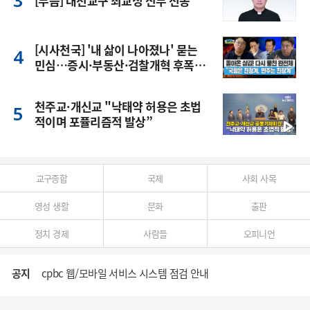
[부음] 대전교구 최교성 신부 선종
[시사천국] '내 삶이 나아졌나' 묻는
민심…증시·부동산·검찰개혁 후폭
풍
천주교·개신교 "낙태약 허용은 초법
적이며 포퓰리즘적 발상”
교구종합
국제
사회 사목
영성 생활
문화
출판
정치 경제
사람들
오피니언
공지
cpbc 웹/모바일 서비스 시스템 점검 안내