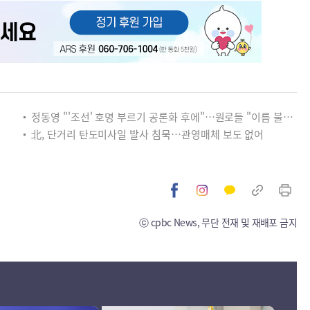
정동영 "'조선' 호명 부르기 공론화 후에"…원로들 "이름 불러야"
北, 단거리 탄도미사일 발사 침묵…관영매체 보도 없어
ⓒ cpbc News, 무단 전재 및 재배포 금지