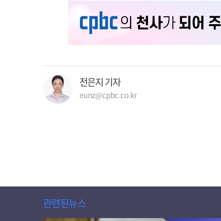
전은지 기자
eunz@cpbc.co.kr
관련된뉴스