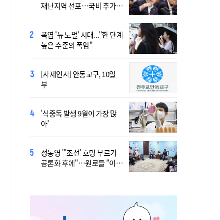
재난지역 선포…국비 추가
WYD Seoul 2027 Released
지원
Ahead of Global Youth
Gathering
폭염 '뉴 노멀' 시대..."한 단계
Asia’s Church Builds
높은 수준의 폭염"
Bridges of Dialogue and
Reconciliation, United
Through Synod
[사제인사] 안동교구, 10일
Priest Who Studied in
부
Daejeon Becomes China’s
Youngest Bishop
'식중독 발생 9월이 가장 많
北, 단거리 탄도미사일 발사
아'
침묵…관영매체 보도 없어
정동영 "'조선' 호명 부르기
역대 최대 전력수요 경신 우
공론화 후에"…원로들 "이름
려…기후부, 긴급 점검
불러야"