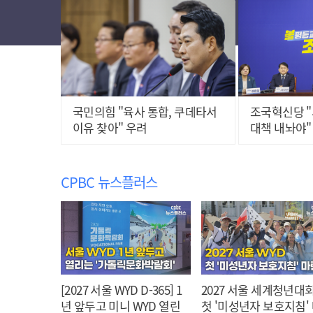
국민의힘 "육사 통합, 쿠데타서
조국혁신당 "
이유 찾아" 우려
대책 내놔야"
CPBC 뉴스플러스
[2027 서울 WYD D-365] 1
2027 서울 세계청년대회
년 앞두고 미니 WYD 열린
첫 '미성년자 보호지침'