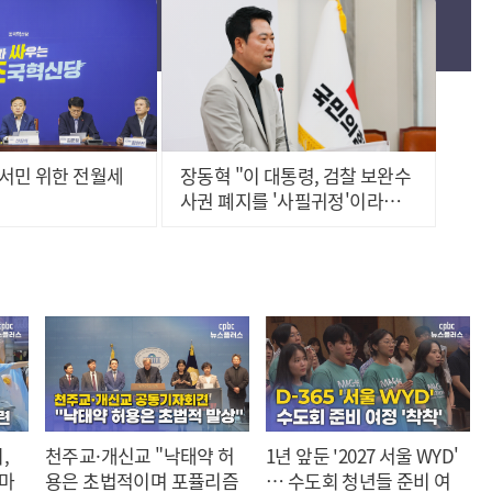
서민 위한 전월세
장동혁 "이 대통령, 검찰 보완수
사권 폐지를 '사필귀정'이라
고..."
,
천주교·개신교 "낙태약 허
1년 앞둔 '2027 서울 WYD'
 마
용은 초법적이며 포퓰리즘
… 수도회 청년들 준비 여