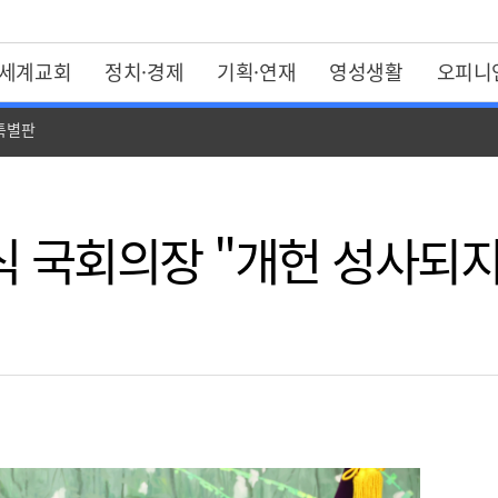
세계교회
정치·경제
기획·연재
영성생활
오피니
 특별판
식 국회의장 "개헌 성사되지