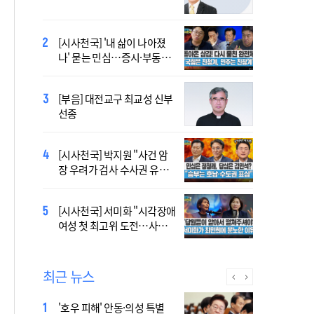
[시사천국] 알고 싶지 않은 폭
[시사천국] '내 삶이 나아졌
염의 진실…올해가 가장 시
나' 묻는 민심…증시·부동산
원한 여름?
·검찰개혁 후폭풍
2027 서울 WYD 공식 주제가
[부음] 대전교구 최교성 신부
오늘 공개…한국인 곡 선정
선종
2027 서울 세계청년대회 주
[시사천국] 박지원 "사건 암
제가 공개…희망의 선율 울
장 우려가 검사 수사권 유지
린다
근거 될 수 없어"
[시사천국] 서범수 '돌려차기'
[시사천국] 서미화 "시각장애
발언 파장…"사석에서도 안
여성 첫 최고위 도전…사회
될 말"
적 약자 대변하겠다"
최근 뉴스
'호우 피해' 안동·의성 특별
Official Theme Song for