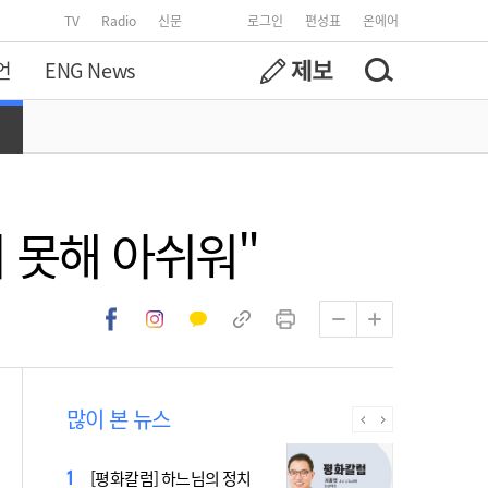
TV
Radio
신문
로그인
편성표
온에어
언
ENG News
 못해 아쉬워"
많이 본 뉴스
[시사천국] 홍춘욱 "단일종목 레버리지 ETF는
[평화칼럼] 하느님의 정치
없애는 게 맞다"