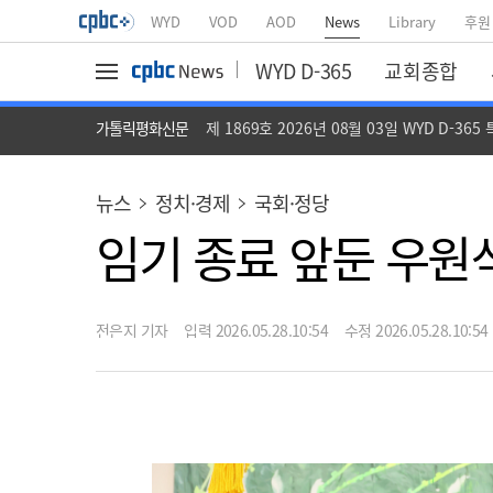
WYD
VOD
AOD
News
Library
후원
WYD D-365
교회종합
가톨릭평화신문
제 1869호 2026년 08월 03일 WYD D-365
뉴스
정치·경제
국회·정당
임기 종료 앞둔 우원
전은지 기자
입력 2026.05.28.10:54
수정 2026.05.28.10:54