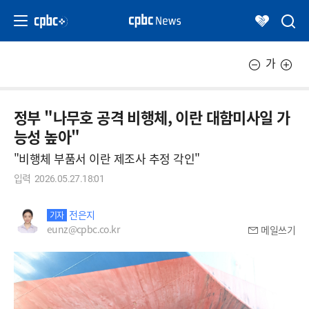
가
정부 "나무호 공격 비행체, 이란 대함미사일 가
능성 높아"
"비행체 부품서 이란 제조사 추정 각인"
입력
2026.05.27.18:01
전은지
기자
eunz@cpbc.co.kr
메일쓰기