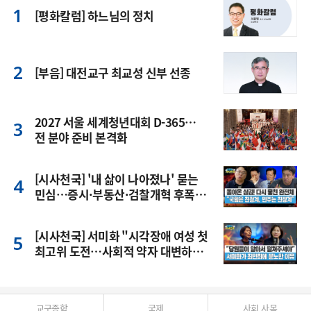
[평화칼럼] 하느님의 정치
[부음] 대전교구 최교성 신부 선종
2027 서울 세계청년대회 D-365…
전 분야 준비 본격화
[시사천국] '내 삶이 나아졌나' 묻는
민심…증시·부동산·검찰개혁 후폭
풍
[시사천국] 서미화 "시각장애 여성 첫
최고위 도전…사회적 약자 대변하겠
다"
교구종합
국제
사회 사목