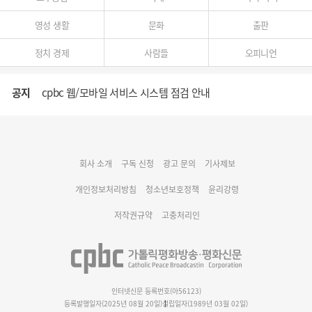
영성 생활
문화
출판
정치 경제
사람들
오피니언
공지
cpbc 웹/모바일 서비스 시스템 점검 안내
대구대교구 부교구장 김종강 시몬 주교 임명
회사 소개
구독 신청
광고 문의
기사제보
명동 미디어큐브 & 1898 미디어월 공모전 수상작 발표
개인정보처리방침
청소년보호정책
윤리강령
저작권규약
고충처리인
인터넷신문 등록번호(아56123)
등록발행일자(2025년 08월 20일)
설립일자(1989년 03월 02일)