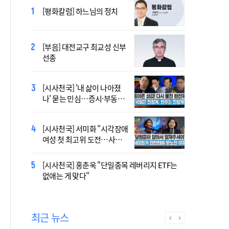
2027 서울 WYD 공식 주제가
[평화칼럼] 하느님의 정치
오늘 공개…한국인 곡 선정
[부음] 대전교구 최교성 신부
2027 서울 세계청년대회 주
선종
제가 공개…희망의 선율 울
린다
[시사천국] '내 삶이 나아졌
대전신학교 유학 사제, 중국
나' 묻는 민심…증시·부동산
최연소 주교 됐다
·검찰개혁 후폭풍
[시사천국] 서미화 "시각장애
433곡 뚫은 한국 청년의 노
여성 첫 최고위 도전…사회
래…2027 서울 WYD 공식 주
적 약자 대변하겠다"
제가로
[시사천국] 홍춘욱 "단일종목 레버리지 ETF는
[시사천국] 서범수 '돌려차기'
없애는 게 맞다"
발언 파장…"사석에서도 안
될 말"
최근 뉴스