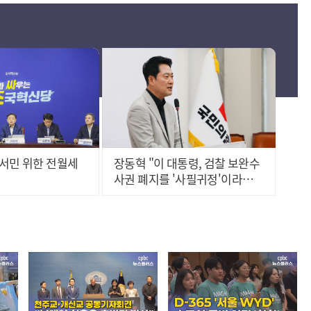
서민 위한 전월세
장동혁 "이 대통령, 검찰 보완수
사권 폐지를 '사필귀정'이라
고..."