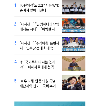
'K-편의점'도 2027 서울 WYD
폭염 '뉴 노멀' 시대..."한 단계
순례자 맞이 나선다
높은 수준의 폭염"
[시사천국] "유명하니까 유명
[사제인사] 안동교구, 10일
해지는 시대"…'이병한 사
부
태'가 말한다
[시사천국] '주석야청' 논란까
'식중독 발생 9월이 가장 많
지…민주당 전대 최대 승부
아'
처는 호남
李 "국가폭력 다시는 없어
정동영 "'조선' 호명 부르기
야"…피해자들에게 첫 직접
공론화 후에"…원로들 "이름
사과
불러야"
'호우 피해' 안동·의성 특별
Official Theme Song for
재난지역 선포…국비 추가
WYD Seoul 2027 Released
지원
Ahead of Global Youth
Gathering