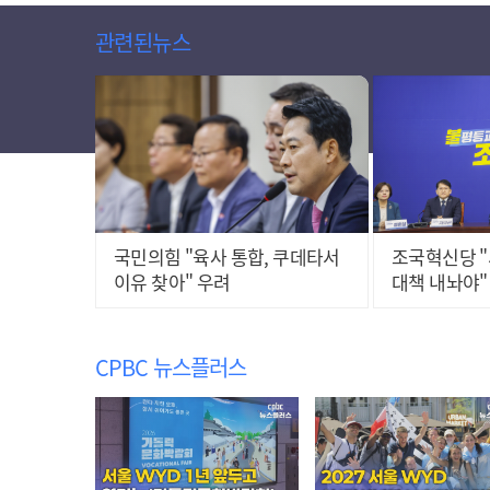
관련된뉴스
국민의힘 "육사 통합, 쿠데타서
조국혁신당 "
이유 찾아" 우려
대책 내놔야"
CPBC 뉴스플러스