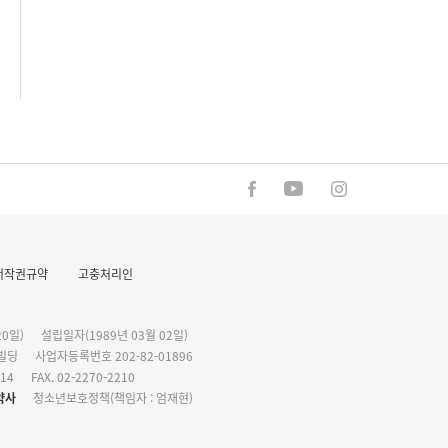
저작권규약
고충처리인
0일)
설립일자(1989년 03월 02일)
화빌딩
사업자등록번호 202-82-01896
114
FAX. 02-2270-2210
약사
청소년보호정책(책임자 : 엄재현)