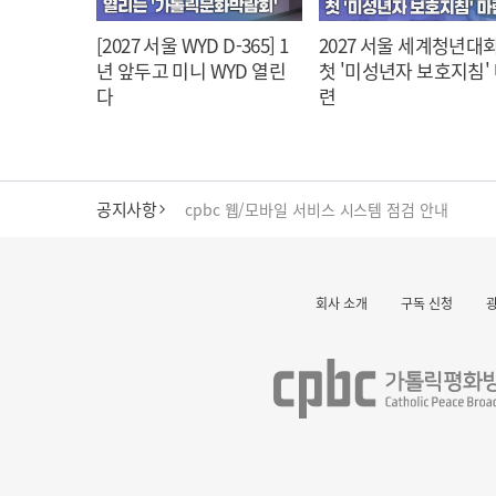
[2027 서울 WYD D-365] 1
2027 서울 세계청년대회
년 앞두고 미니 WYD 열린
첫 '미성년자 보호지침'
다
련
공지사항
cpbc 웹/모바일 서비스 시스템 점검 안내
대구대교구 부교구장 김종강 시몬 주교 임명
회사 소개
구독 신청
명동 미디어큐브 & 1898 미디어월 공모전 수상