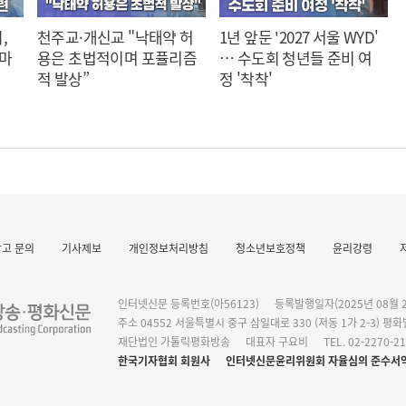
,
천주교·개신교 "낙태약 허
1년 앞둔 '2027 서울 WYD'
 마
용은 초법적이며 포퓰리즘
… 수도회 청년들 준비 여
적 발상”
정 '착착'
광고 문의
기사제보
개인정보처리방침
청소년보호정책
윤리강령
작 발표
인터넷신문 등록번호(아56123)
등록발행일자(2025년 08월 2
주소 04552 서울특별시 중구 삼일대로 330 (저동 1가 2-3) 평
재단법인 가톨릭평화방송
대표자 구요비
TEL. 02-2270-2
한국기자협회 회원사
인터넷신문윤리위원회 자율심의 준수서