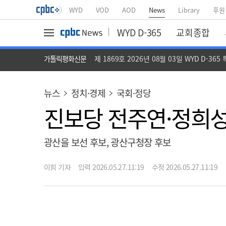
WYD
VOD
AOD
News
Library
후원
WYD D-365
교회종합
가톨릭평화신문
제 1869호 2026년 08월 03일 WYD D-365
뉴스
정치·경제
국회·정당
진보당 전주연·정희성
광산을 보선 후보, 광산구청장 후보
이힘 기자
입력 2026.05.27.11:19
수정 2026.05.27.11:19