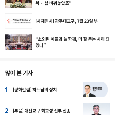
복… 삶 바꿔놓았죠”
[사제인사] 광주대교구, 7월 23일 부
“소외된 이들과 늘 함께, 더 잘 듣는 사제 되
겠다”
많이 본 기사
[평화칼럼] 하느님의 정치
[부음] 대전교구 최교성 신부 선종