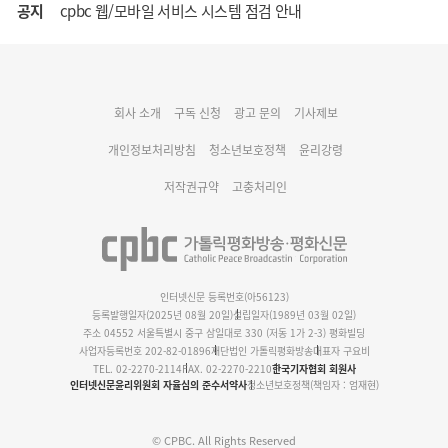
공지
cpbc 웹/모바일 서비스 시스템 점검 안내
대구대교구 부교구장 김종강 시몬 주교 임명
회사 소개
구독 신청
광고 문의
기사제보
명동 미디어큐브 & 1898 미디어월 공모전 수상작 발표
개인정보처리방침
청소년보호정책
윤리강령
저작권규약
고충처리인
인터넷신문 등록번호(아56123)
등록발행일자(2025년 08월 20일)
설립일자(1989년 03월 02일)
주소 04552 서울특별시 중구 삼일대로 330 (저동 1가 2-3) 평화빌딩
사업자등록번호 202-82-01896
재단법인 가톨릭평화방송
대표자 구요비
TEL. 02-2270-2114
FAX. 02-2270-2210
한국기자협회 회원사
인터넷신문윤리위원회 자율심의 준수서약사
청소년보호정책(책임자 : 엄재현)
© CPBC. All Rights Reserved