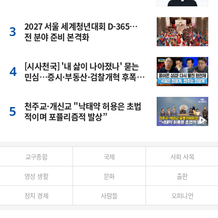
2027 서울 세계청년대회 D-365…
전 분야 준비 본격화
[시사천국] '내 삶이 나아졌나' 묻는
민심…증시·부동산·검찰개혁 후폭
풍
천주교·개신교 "낙태약 허용은 초법
적이며 포퓰리즘적 발상”
교구종합
국제
사회 사목
영성 생활
문화
출판
정치 경제
사람들
오피니언