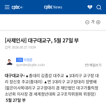
가
[사제인사] 대구대교구, 5월 27일 부
입력
2026.05.27.10:39
이정훈
기자
sjunder@cpbc.co.kr
메일쓰기
대구대교구
=▲총대리 김종강 대주교 ▲1대리구 교구장 대
리 장신호 주교(총대리) ▲면 1대리구 교구장대리 장병배
(젊은이사목대리구 교구장대리 겸 재단법인 대구가톨릭청
소년회 이사장 겸 세계청년대회 교구조직위원회 위원장)
5월 27일 부