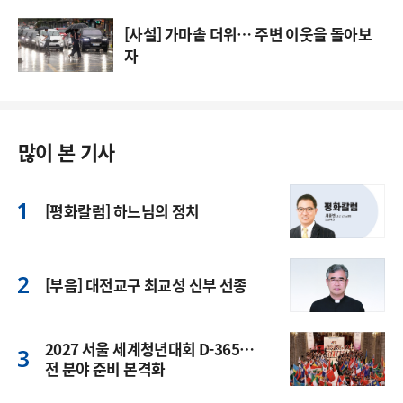
[사설] 가마솥 더위… 주변 이웃을 돌아보
자
많이 본 기사
[평화칼럼] 하느님의 정치
[부음] 대전교구 최교성 신부 선종
2027 서울 세계청년대회 D-365…
전 분야 준비 본격화