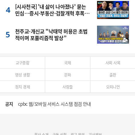
[시사천국] '내 삶이 나아졌나' 묻는
민심…증시·부동산·검찰개혁 후폭
풍
천주교·개신교 "낙태약 허용은 초법
적이며 포퓰리즘적 발상”
교구종합
국제
사회 사목
영성 생활
문화
출판
정치 경제
사람들
오피니언
공지
cpbc 웹/모바일 서비스 시스템 점검 안내
대구대교구 부교구장 김종강 시몬 주교 임명
회사 소개
구독 신청
광고 문의
기사제보