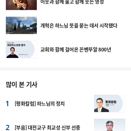
이웃과 함께 울고 함께 웃는 영성
개혁은 하느님 뜻을 묻는 데서 시작됐다
교회와 함께 걸어온 꼰벤뚜알 800년
많이 본 기사
[평화칼럼] 하느님의 정치
[부음] 대전교구 최교성 신부 선종