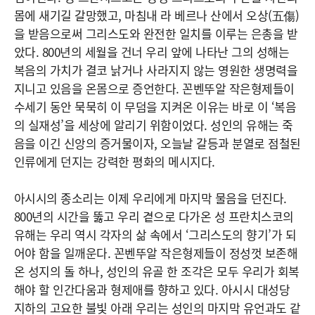
몸에 새기길 갈망했고, 마침내 라 베르나 산에서 오상(五傷)
을 받음으로써 그리스도와 완전한 일치를 이루는 은총을 받
았다. 800년의 세월을 건너 우리 앞에 나타난 그의 성해는
복음의 가치가 결코 낡거나 사라지지 않는 영원한 생명력을
지니고 있음을 온몸으로 증언한다. 꼰벤뚜알 작은형제들이
수세기 동안 묵묵히 이 무덤을 지켜온 이유는 바로 이 ‘복음
의 실재성’을 세상에 알리기 위함이었다. 성인의 유해는 죽
음을 이긴 신앙의 증거물이자, 오늘날 갈등과 분열로 점철된
인류에게 던지는 강력한 평화의 메시지다.
아시시의 종소리는 이제 우리에게 마지막 물음을 던진다.
800년의 시간을 뚫고 우리 곁으로 다가온 성 프란치스코의
유해는 우리 역시 각자의 삶 속에서 ‘그리스도의 향기’가 되
어야 함을 일깨운다. 꼰벤뚜알 작은형제들이 정성껏 보존해
온 성지의 돌 하나, 성인의 유골 한 조각은 모두 우리가 회복
해야 할 인간다움과 형제애를 향하고 있다. 아시시 대성당
지하의 고요한 불빛 아래 우리는 성인의 마지막 유언과도 같