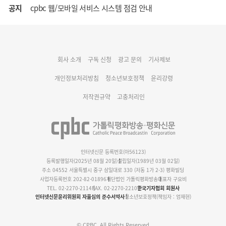
공지
cpbc 웹/모바일 서비스 시스템 점검 안내
대구대교구 부교구장 김종강 시몬 주교 임명
회사 소개
구독 신청
광고 문의
기사제보
명동 미디어큐브 & 1898 미디어월 공모전 수상작 발표
개인정보처리방침
청소년보호정책
윤리강령
저작권규약
고충처리인
인터넷신문 등록번호(아56123)
등록발행일자(2025년 08월 20일)
설립일자(1989년 03월 02일)
주소 04552 서울특별시 중구 삼일대로 330 (저동 1가 2-3) 평화빌딩
사업자등록번호 202-82-01896
재단법인 가톨릭평화방송
대표자 구요비
TEL. 02-2270-2114
FAX. 02-2270-2210
한국기자협회 회원사
인터넷신문윤리위원회 자율심의 준수서약사
청소년보호정책(책임자 : 엄재현)
© CPBC. All Rights Reserved