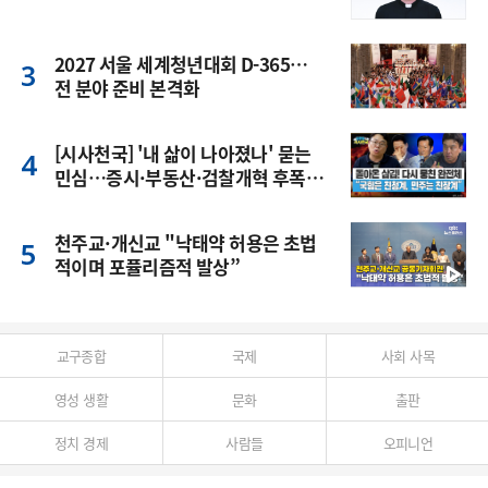
2027 서울 세계청년대회 D-365…
전 분야 준비 본격화
[시사천국] '내 삶이 나아졌나' 묻는
민심…증시·부동산·검찰개혁 후폭
풍
천주교·개신교 "낙태약 허용은 초법
적이며 포퓰리즘적 발상”
교구종합
국제
사회 사목
영성 생활
문화
출판
정치 경제
사람들
오피니언