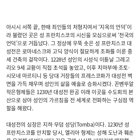
아시시 서쪽 끝, 한때 죄인들의 처형지여서 ‘지옥의 언덕’이
라 불렸던 곳은 성 프란치스코의 시신을 모심으로써 ‘천국의
언덕’으로 거듭났다. 그 정상에 우뚝 솟은 성 프란치스코 대
성전은 로마네스크와 고딕 양식이 절묘하게 조화를 이룬 중
세 건축의 걸작이다. 1228년 성인의 시성식 이튿날 그레고
리오 9세 교황이 직접 초석을 놓았고, 이후 치마부에·조토·
시모네 마르티니 등 당대 거장들의 프레스코화가 대성전 벽
면을 가득 채우며 성인의 삶을 예술로 승화시켰다. 꼰벤뚜알
작은형제들은 1230년 대성전 완공 이래 이곳을 수도회의 본
산으로 삼아 성인의 가르침을 전 세계로 전파하는 구심점 역
할을 해왔다.
대성전의 심장은 지하 무덤 성당(Tomba)이다. 1230년 성
프란치스코를 안치할 당시, 엘리아 형제는 성해 도난과 훼손