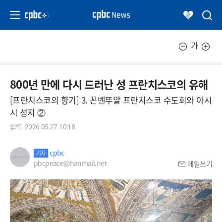
가
800년 만에 다시 드러난 성 프란치스코의 유해
[프란치스코의 향기] 3. 꼰벤뚜알 프란치스코 수도회와 아시
시 성지 ②
입력
2026.05.27.10:18
cpbc
기자
pbcpeace@hanmail.net
메일쓰기