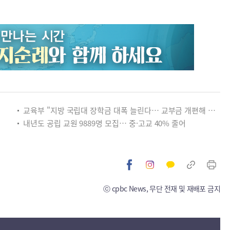
교육부 "지방 국립대 장학금 대폭 늘린다… 교부금 개편해 미래인재 양성"
내년도 공립 교원 9889명 모집… 중·고교 40% 줄어
ⓒ cpbc News, 무단 전재 및 재배포 금지