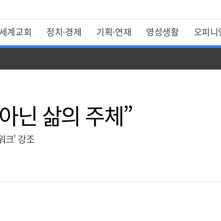
세계교회
정치·경제
기획·연재
영성생활
오피니
일
아닌 삶의 주체”
워크’ 강조