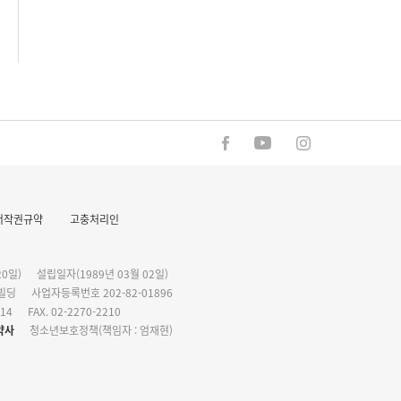
저작권규약
고충처리인
0일)
설립일자(1989년 03월 02일)
화빌딩
사업자등록번호 202-82-01896
114
FAX. 02-2270-2210
약사
청소년보호정책(책임자 : 엄재현)