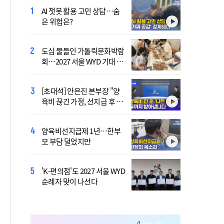
AI 챗봇 활용 고민 상담…숨
[시사천국] "유명하니까 유명
은 위험은?
해지는 시대"…'이병한 사
태'가 말한다
도심 물들인 가톨릭문화박람
[시사천국] '주석야청' 논란까
회…2027 서울 WYD 기대 높
지…민주당 전대 최대 승부
여
처는 호남
[초대석] 안은진 본부장 "양
李 "국가폭력 다시는 없어
육비 끊긴 가정, 선지급 후 아
야"…피해자들에게 첫 직접
이 치료도 재개"
사과
양육비선지급제 1년…한부
'호우 피해' 안동·의성 특별
모 부담 덜었지만
재난지역 선포…국비 추가
지원
'K-편의점'도 2027 서울 WYD
폭염 '뉴 노멀' 시대…"한 단
순례자 맞이 나선다
계 높은 수준의 폭염"