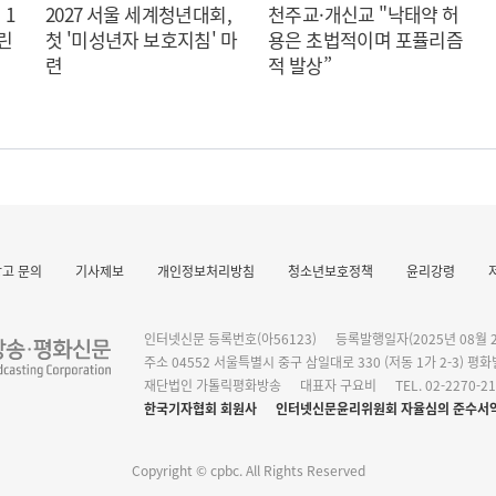
 1
2027 서울 세계청년대회,
천주교·개신교 "낙태약 허
린
첫 '미성년자 보호지침' 마
용은 초법적이며 포퓰리즘
련
적 발상”
광고 문의
기사제보
개인정보처리방침
청소년보호정책
윤리강령
작 발표
인터넷신문 등록번호(아56123)
등록발행일자(2025년 08월 2
주소 04552 서울특별시 중구 삼일대로 330 (저동 1가 2-3) 평
재단법인 가톨릭평화방송
대표자 구요비
TEL. 02-2270-2
한국기자협회 회원사
인터넷신문윤리위원회 자율심의 준수서
Copyright © cpbc. All Rights Reserved