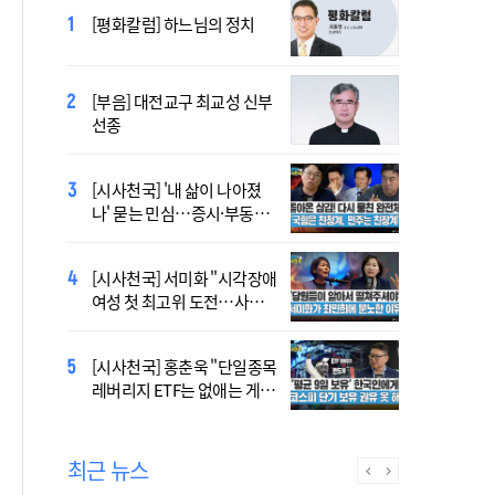
433곡 뚫은 한국 청년의 노
[평화칼럼] 하느님의 정치
래…2027 서울 WYD 공식 주
제가로
[부음] 대전교구 최교성 신부
2027 서울 WYD 공식 주제가
선종
오늘 공개…한국인 곡 선정
[시사천국] '내 삶이 나아졌
대전신학교 유학 사제, 중국
나' 묻는 민심…증시·부동산
최연소 주교 됐다
·검찰개혁 후폭풍
[시사천국] 서미화 "시각장애
2027 서울 세계청년대회 주
여성 첫 최고위 도전…사회
제가 공개…희망의 선율 울
적 약자 대변하겠다"
린다
[시사천국] 홍춘욱 "단일종목
[시사천국] 서범수 '돌려차기'
레버리지 ETF는 없애는 게 맞
발언 파장…"사석에서도 안
다"
될 말"
최근 뉴스