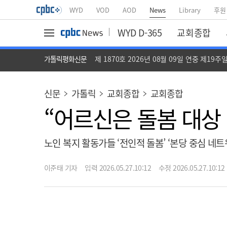
WYD
VOD
AOD
News
Library
후원
WYD D-365
교회종합
가톨릭평화신문
제 1870호 2026년 08월 09일 연중 제19주
신문
가톨릭
교회종합
교회종합
“어르신은 돌봄 대상 
노인 복지 활동가들 ‘전인적 돌봄’ ‘본당 중심 네트
이준태 기자
입력 2026.05.27.10:12
수정 2026.05.27.10:12