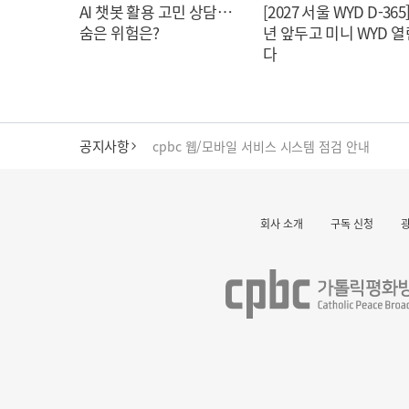
AI 챗봇 활용 고민 상담…
[2027 서울 WYD D-365]
숨은 위험은?
년 앞두고 미니 WYD 열
다
공지사항
cpbc 웹/모바일 서비스 시스템 점검 안내
대구대교구 부교구장 김종강 시몬 주교 임명
회사 소개
구독 신청
명동 미디어큐브 & 1898 미디어월 공모전 수상