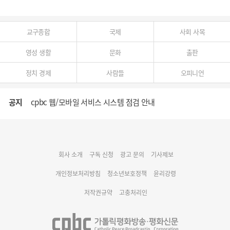
교구종합
국제
사회 사목
영성 생활
문화
출판
정치 경제
사람들
오피니언
공지
cpbc 웹/모바일 서비스 시스템 점검 안내
대구대교구 부교구장 김종강 시몬 주교 임명
회사 소개
구독 신청
광고 문의
기사제보
명동 미디어큐브 & 1898 미디어월 공모전 수상작 발표
개인정보처리방침
청소년보호정책
윤리강령
저작권규약
고충처리인