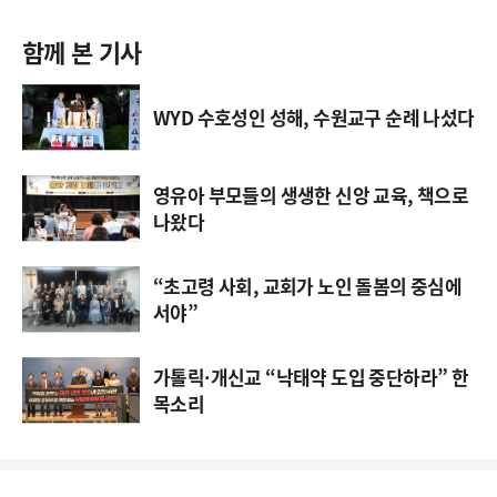
함께 본 기사
WYD 수호성인 성해, 수원교구 순례 나섰다
영유아 부모들의 생생한 신앙 교육, 책으로
나왔다
“초고령 사회, 교회가 노인 돌봄의 중심에
서야”
가톨릭·개신교 “낙태약 도입 중단하라” 한
목소리