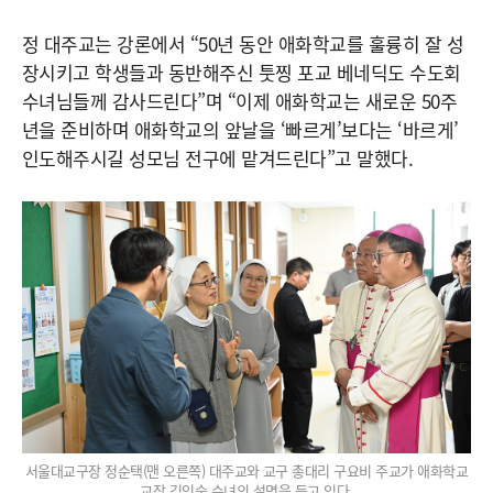
정 대주교는 강론에서 “50년 동안 애화학교를 훌륭히 잘 성
장시키고 학생들과 동반해주신 툿찡 포교 베네딕도 수도회
수녀님들께 감사드린다”며 “이제 애화학교는 새로운 50주
년을 준비하며 애화학교의 앞날을 ‘빠르게’보다는 ‘바르게’
인도해주시길 성모님 전구에 맡겨드린다”고 말했다.
서울대교구장 정순택(맨 오른쪽) 대주교와 교구 총대리 구요비 주교가 애화학교
교장 김인숙 수녀의 설명을 듣고 있다.