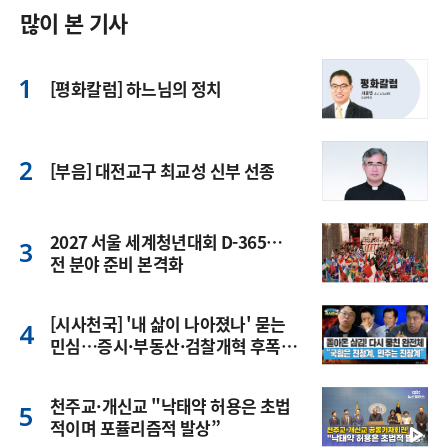
많이 본 기사
[평화칼럼] 하느님의 정치
[부음] 대전교구 최교성 신부 선종
2027 서울 세계청년대회 D-365…
전 분야 준비 본격화
[시사천국] '내 삶이 나아졌나' 묻는
민심…증시·부동산·검찰개혁 후폭
풍
천주교·개신교 "낙태약 허용은 초법
적이며 포퓰리즘적 발상”