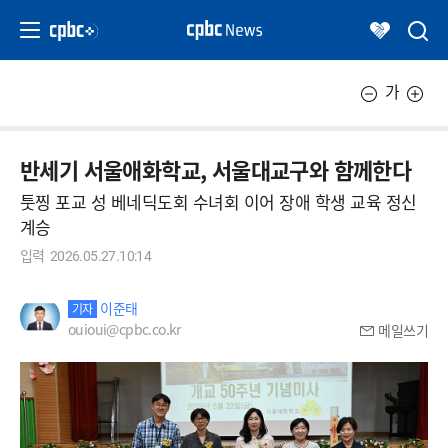
가
반세기 서울애화학교, 서울대교구와 함께한다
툿찡 포교 성 베네딕도회 수녀회 이어 장애 학생 교육 정신
계승
입력
2026.05.27.10:14
이준태
기자
ouioui@cpbc.co.kr
메일쓰기