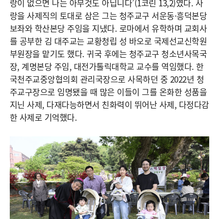
랑이 없으면 나는 아무것도 아닙니다’(1코린 13,2)였다. 사
랑을 사제직의 토대로 삼은 그는 청주교구 서운동·흥덕본당
보좌와 학산본당 주임을 지냈다. 로마에서 유학하며 교회사
를 공부한 김 대주교는 교황청립 성 바오로 국제선교신학원
부원장을 맡기도 했다. 귀국 후에는 청주교구 청소년사목국
장, 계명본당 주임, 대전가톨릭대학교 교수를 역임했다. 한
국천주교중앙협의회 관리국장으로 사목하던 중 2022년 청
주교구장으로 임명됐을 때 많은 이들이 그를 온화한 성품을
지닌 사제, 다재다능하면서 친화력이 뛰어난 사제, 다정다감
한 사제로 기억했다.