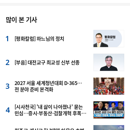
많이 본 기사
[평화칼럼] 하느님의 정치
[부음] 대전교구 최교성 신부 선종
2027 서울 세계청년대회 D-365…
전 분야 준비 본격화
[시사천국] '내 삶이 나아졌나' 묻는
민심…증시·부동산·검찰개혁 후폭
풍