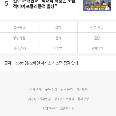
천주교·개신교 "낙태약 허용은 초법
적이며 포퓰리즘적 발상”
교구종합
국제
사회 사목
영성 생활
문화
출판
정치 경제
사람들
오피니언
공지
cpbc 웹/모바일 서비스 시스템 점검 안내
대구대교구 부교구장 김종강 시몬 주교 임명
회사 소개
구독 신청
광고 문의
기사제보
명동 미디어큐브 & 1898 미디어월 공모전 수상작 발표
개인정보처리방침
청소년보호정책
윤리강령
저작권규약
고충처리인