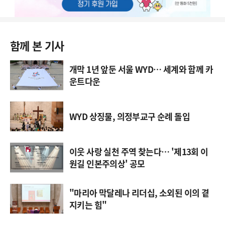
함께 본 기사
개막 1년 앞둔 서울 WYD… 세계와 함께 카
운트다운
WYD 상징물, 의정부교구 순례 돌입
이웃 사랑 실천 주역 찾는다… '제13회 이
원길 인본주의상' 공모
"마리아 막달레나 리더십, 소외된 이의 곁
지키는 힘"