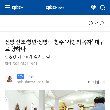
가
신앙 선조·청년·생명… 청주 ‘사랑의 목자’ 대구
로 향하다
김종강 대주교가 걸어온 길
입력
2026.05.26.19:01
박수정
기자
catherine@cpbc.co.kr
메일쓰기