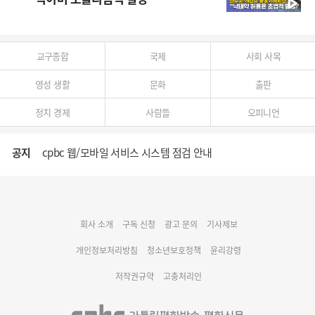
교구종합
국제
사회 사목
영성 생활
문화
출판
정치 경제
사람들
오피니언
공지
cpbc 웹/모바일 서비스 시스템 점검 안내
대구대교구 부교구장 김종강 시몬 주교 임명
회사 소개
구독 신청
광고 문의
기사제보
명동 미디어큐브 & 1898 미디어월 공모전 수상작 발표
개인정보처리방침
청소년보호정책
윤리강령
저작권규약
고충처리인