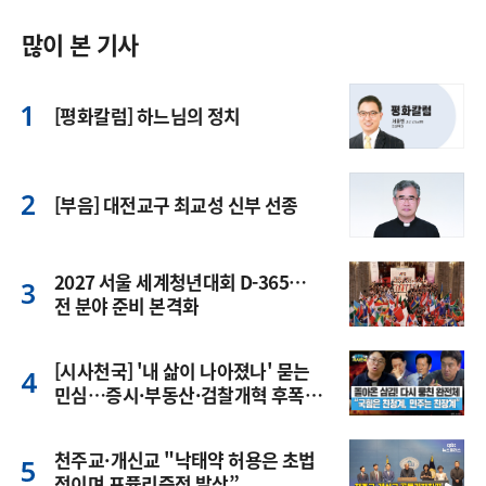
많이 본 기사
[평화칼럼] 하느님의 정치
[부음] 대전교구 최교성 신부 선종
2027 서울 세계청년대회 D-365…
전 분야 준비 본격화
[시사천국] '내 삶이 나아졌나' 묻는
민심…증시·부동산·검찰개혁 후폭
풍
천주교·개신교 "낙태약 허용은 초법
적이며 포퓰리즘적 발상”