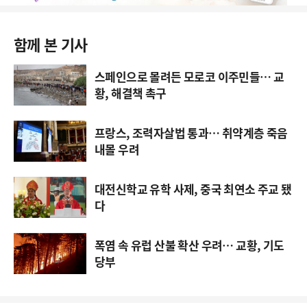
함께 본 기사
스페인으로 몰려든 모로코 이주민들… 교
황, 해결책 촉구
프랑스, 조력자살법 통과… 취약계층 죽음
내몰 우려
대전신학교 유학 사제, 중국 최연소 주교 됐
다
폭염 속 유럽 산불 확산 우려… 교황, 기도
당부