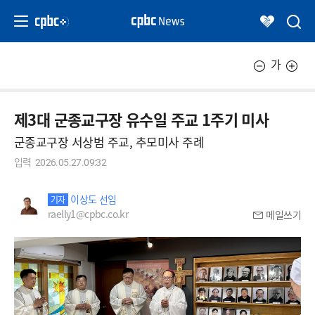
가
제3대 군종교구장 유수일 주교 1주기 미사
군종교구장 서상범 주교, 추모미사 주례
입력
2026.05.27.09:32
이상도 선임
기자
raelly1@cpbc.co.kr
메일쓰기