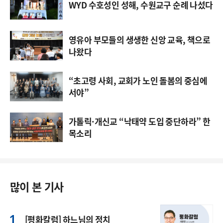
WYD 수호성인 성해, 수원교구 순례 나섰다
영유아 부모들의 생생한 신앙 교육, 책으로
나왔다
“초고령 사회, 교회가 노인 돌봄의 중심에
서야”
가톨릭·개신교 “낙태약 도입 중단하라” 한
목소리
많이 본 기사
[평화칼럼] 하느님의 정치