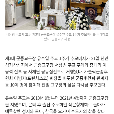
서상범 주교가 21일 제3대 군종교구장 유수일 주교 1주기 추모미사를 주례하고
있다. 군종교구 제공
제3대 군종교구장 유수일 주교 1주기 추모미사가 21일 천안
성거산성지에서 군종교구장 서상범 주교 주례와 총대리 이
응석 신부 등 사제단 공동집전으로 거행됐다. 가톨릭군종후
원회 이병지(프란치스코) 회장을 비롯한 군종후원회 관계자
등 10여 명이 참여해 전임 교구장의 삶을 다시금 추모했다.
유수일 주교는 2010년 9월부터 2021년 4월까지 군종교구장
을 지냈으며, 은퇴 후 출신 수도회인 작은형제회로 돌아가
예루살렘 성지와 로마, 한국을 오가며 수도자의 삶을 살다