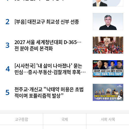
[부음] 대전교구 최교성 신부 선종
2027 서울 세계청년대회 D-365…
전 분야 준비 본격화
[시사천국] '내 삶이 나아졌나' 묻는
민심…증시·부동산·검찰개혁 후폭
풍
천주교·개신교 "낙태약 허용은 초법
적이며 포퓰리즘적 발상”
교구종합
국제
사회 사목