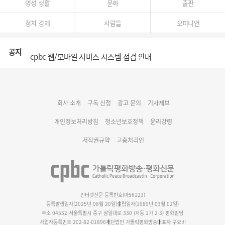
영성 생활
문화
출판
정치 경제
사람들
오피니언
공지
cpbc 웹/모바일 서비스 시스템 점검 안내
대구대교구 부교구장 김종강 시몬 주교 임명
회사 소개
구독 신청
광고 문의
기사제보
명동 미디어큐브 & 1898 미디어월 공모전 수상작 발표
개인정보처리방침
청소년보호정책
윤리강령
저작권규약
고충처리인
인터넷신문 등록번호(아56123)
등록발행일자(2025년 08월 20일)
설립일자(1989년 03월 02일)
주소 04552 서울특별시 중구 삼일대로 330 (저동 1가 2-3) 평화빌딩
사업자등록번호 202-82-01896
재단법인 가톨릭평화방송
대표자 구요비