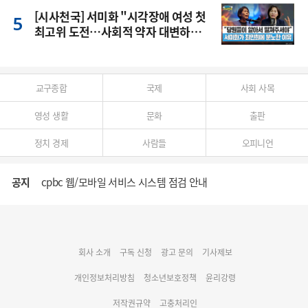
[시사천국] 서미화 "시각장애 여성 첫
최고위 도전…사회적 약자 대변하겠
다"
교구종합
국제
사회 사목
영성 생활
문화
출판
정치 경제
사람들
오피니언
공지
cpbc 웹/모바일 서비스 시스템 점검 안내
대구대교구 부교구장 김종강 시몬 주교 임명
회사 소개
구독 신청
광고 문의
기사제보
명동 미디어큐브 & 1898 미디어월 공모전 수상작 발표
개인정보처리방침
청소년보호정책
윤리강령
저작권규약
고충처리인