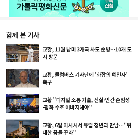
함께 본 기사
교황, 11월 남미 3개국 사도 순방…10개 도
시 방문
교황, 콜럼버스 기사단에 '화합의 예언자'
촉구
교황 "디지털 소통 기술, 진실·인간 존엄성
·평화 수호 이바지해야"
교황, 6일 아시시서 유럽 청년과 만남…"위
대한 꿈을 꾸라"