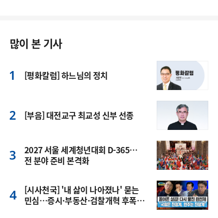
많이 본 기사
[평화칼럼] 하느님의 정치
[부음] 대전교구 최교성 신부 선종
2027 서울 세계청년대회 D-365…
전 분야 준비 본격화
[시사천국] '내 삶이 나아졌나' 묻는
민심…증시·부동산·검찰개혁 후폭
풍