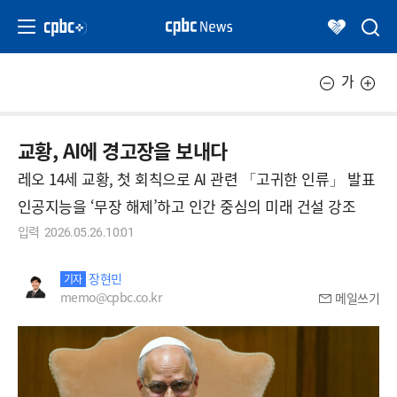
가
교황, AI에 경고장을 보내다
레오 14세 교황, 첫 회칙으로 AI 관련 「고귀한 인류」 발표
인공지능을 ‘무장 해제’하고 인간 중심의 미래 건설 강조
입력
2026.05.26.10:01
장현민
기자
memo@cpbc.co.kr
메일쓰기