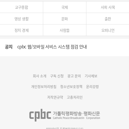
교구종합
국제
사회 사목
영성 생활
문화
출판
정치 경제
사람들
오피니언
공지
cpbc 웹/모바일 서비스 시스템 점검 안내
대구대교구 부교구장 김종강 시몬 주교 임명
회사 소개
구독 신청
광고 문의
기사제보
명동 미디어큐브 & 1898 미디어월 공모전 수상작 발표
개인정보처리방침
청소년보호정책
윤리강령
저작권규약
고충처리인
인터넷신문 등록번호(아56123)