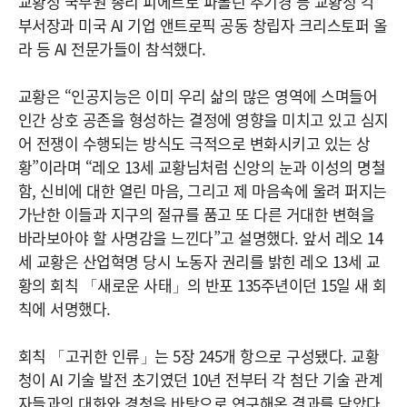
교황청 국무원 총리 피에트로 파롤린 추기경 등 교황청 각
부서장과 미국 AI 기업 앤트로픽 공동 창립자 크리스토퍼 올
라 등 AI 전문가들이 참석했다.
교황은 “인공지능은 이미 우리 삶의 많은 영역에 스며들어
인간 상호 공존을 형성하는 결정에 영향을 미치고 있고 심지
어 전쟁이 수행되는 방식도 극적으로 변화시키고 있는 상
황”이라며 “레오 13세 교황님처럼 신앙의 눈과 이성의 명철
함, 신비에 대한 열린 마음, 그리고 제 마음속에 울려 퍼지는
가난한 이들과 지구의 절규를 품고 또 다른 거대한 변혁을
바라보아야 할 사명감을 느낀다”고 설명했다. 앞서 레오 14
세 교황은 산업혁명 당시 노동자 권리를 밝힌 레오 13세 교
황의 회칙 「새로운 사태」의 반포 135주년이던 15일 새 회
칙에 서명했다.
회칙 「고귀한 인류」는 5장 245개 항으로 구성됐다. 교황
청이 AI 기술 발전 초기였던 10년 전부터 각 첨단 기술 관계
자들과의 대화와 경청을 바탕으로 연구해온 결과를 담았다.