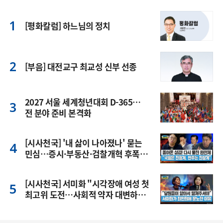
[평화칼럼] 하느님의 정치
[부음] 대전교구 최교성 신부 선종
2027 서울 세계청년대회 D-365…
전 분야 준비 본격화
[시사천국] '내 삶이 나아졌나' 묻는
민심…증시·부동산·검찰개혁 후폭
풍
[시사천국] 서미화 "시각장애 여성 첫
최고위 도전…사회적 약자 대변하겠
다"