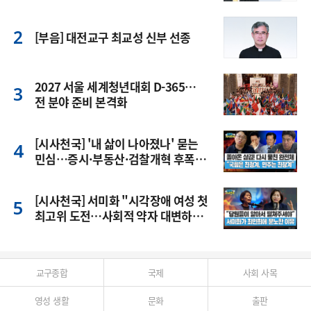
[부음] 대전교구 최교성 신부 선종
2027 서울 세계청년대회 D-365…
전 분야 준비 본격화
[시사천국] '내 삶이 나아졌나' 묻는
민심…증시·부동산·검찰개혁 후폭
풍
[시사천국] 서미화 "시각장애 여성 첫
최고위 도전…사회적 약자 대변하겠
다"
교구종합
국제
사회 사목
영성 생활
문화
출판