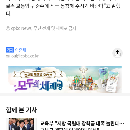
쿨존 교통법규 준수에 적극 동참해 주시기 바란다"고 말했
다.
ⓒ cpbc News, 무단 전재 및 재배포 금지
이준태
기자
ouioui@cpbc.co.kr
함께 본 기사
교육부 "지방 국립대 장학금 대폭 늘린다…