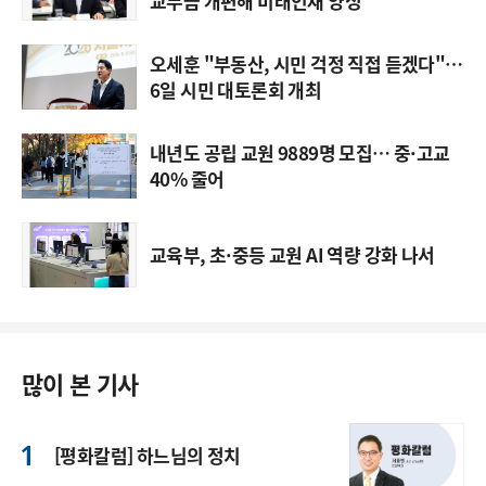
교부금 개편해 미래인재 양성"
오세훈 "부동산, 시민 걱정 직접 듣겠다"…
6일 시민 대토론회 개최
내년도 공립 교원 9889명 모집… 중·고교
40% 줄어
교육부, 초·중등 교원 AI 역량 강화 나서
많이 본 기사
[평화칼럼] 하느님의 정치