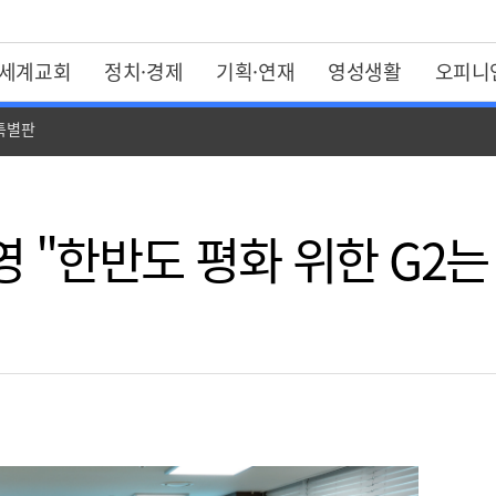
세계교회
정치·경제
기획·연재
영성생활
오피니
 특별판
 "한반도 평화 위한 G2는