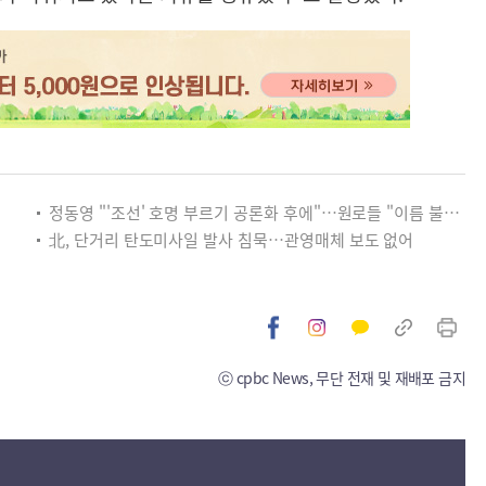
정동영 "'조선' 호명 부르기 공론화 후에"…원로들 "이름 불러야"
北, 단거리 탄도미사일 발사 침묵…관영매체 보도 없어
ⓒ cpbc News, 무단 전재 및 재배포 금지