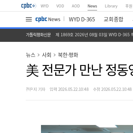
WYD
VOD
AOD
News
Library
후원
WYD D-365
교회종합
가톨릭평화신문
제 1869호 2026년 08월 03일 WYD D-365
뉴스
사회
북한·평화
美 전문가 만난 정동영
전은지 기자
입력 2026.05.22.10:48
수정 2026.05.22.10:48