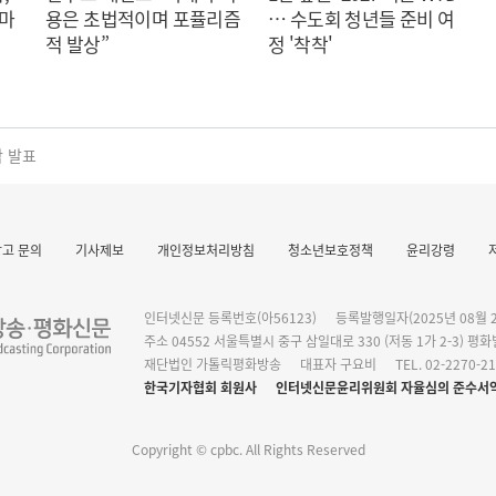
 마
용은 초법적이며 포퓰리즘
… 수도회 청년들 준비 여
적 발상”
정 '착착'
광고 문의
기사제보
개인정보처리방침
청소년보호정책
윤리강령
작 발표
인터넷신문 등록번호(아56123)
등록발행일자(2025년 08월 2
주소 04552 서울특별시 중구 삼일대로 330 (저동 1가 2-3) 평
재단법인 가톨릭평화방송
대표자 구요비
TEL. 02-2270-2
한국기자협회 회원사
인터넷신문윤리위원회 자율심의 준수서
Copyright © cpbc. All Rights Reserved