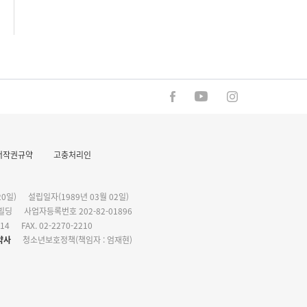
저작권규약
고충처리인
0일)
설립일자(1989년 03월 02일)
화빌딩
사업자등록번호 202-82-01896
114
FAX. 02-2270-2210
약사
청소년보호정책(책임자 : 엄재현)