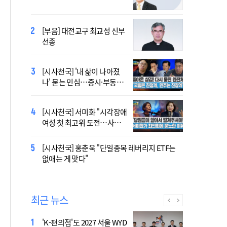
오늘 공개…한국인 곡 선정
[부음] 대전교구 최교성 신부
2027 서울 세계청년대회 주
선종
제가 공개…희망의 선율 울
린다
[시사천국] '내 삶이 나아졌
대전신학교 유학 사제, 중국
나' 묻는 민심…증시·부동산
최연소 주교 됐다
·검찰개혁 후폭풍
[시사천국] 서미화 "시각장애
433곡 뚫은 한국 청년의 노
여성 첫 최고위 도전…사회
래…2027 서울 WYD 공식 주
적 약자 대변하겠다"
제가로
[시사천국] 홍춘욱 "단일종목 레버리지 ETF는
[시사천국] 서범수 '돌려차기'
없애는 게 맞다"
발언 파장…"사석에서도 안
될 말"
최근 뉴스
'K-편의점'도 2027 서울 WYD
폭염 '뉴 노멀' 시대…"한 단