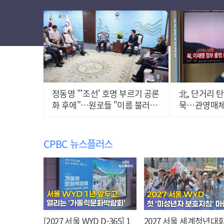
정동영 "'조선' 호명 부르기 공론
北, 단거리 
화 후에"…원로들 "이름 불러
묵…관영매체
야"
CPBC 뉴스플러스
[2027 서울 WYD D-365] 1
2027 서울 세계청년대회