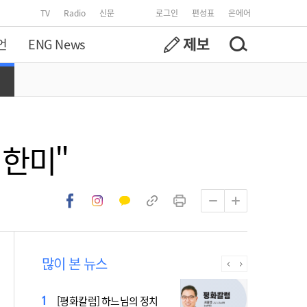
TV
Radio
신문
로그인
편성표
온에어
언
ENG News
 한미"
많이 본 뉴스
2027 서울 WYD 공식 주제가
[평화칼럼] 하느님의 정치