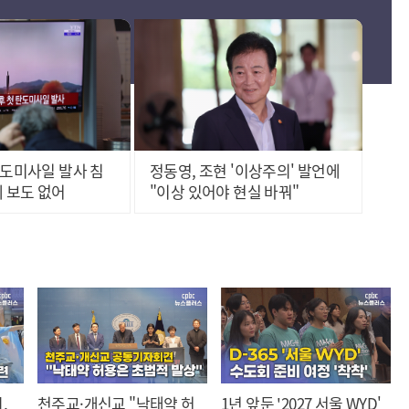
탄도미사일 발사 침
정동영, 조현 '이상주의' 발언에
 보도 없어
"이상 있어야 현실 바꿔"
,
천주교·개신교 "낙태약 허
1년 앞둔 '2027 서울 WYD'