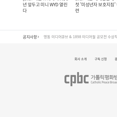
년 앞두고 미니 WYD 열린
첫 '미성년자 보호지침'
다
련
공지사항
cpbc 웹/모바일 서비스 시스템 점검 안내
대구대교구 부교구장 김종강 시몬 주교 임명
회사 소개
구독 신청
명동 미디어큐브 & 1898 미디어월 공모전 수상