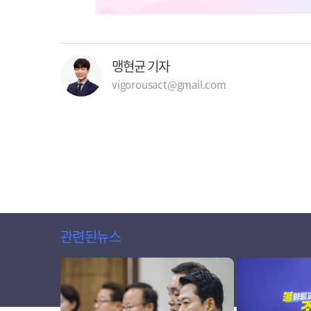
맹현균 기자
vigorousact@gmail.com
관련된뉴스