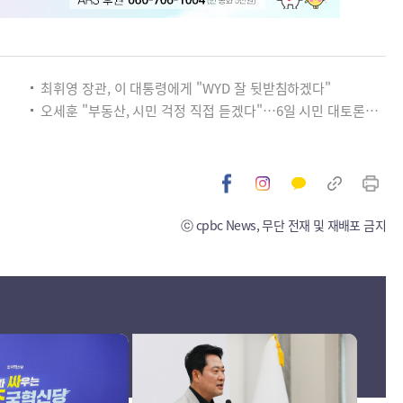
최휘영 장관, 이 대통령에게 "WYD 잘 뒷받침하겠다"
오세훈 "부동산, 시민 걱정 직접 듣겠다"…6일 시민 대토론회 개최
ⓒ cpbc News, 무단 전재 및 재배포 금지