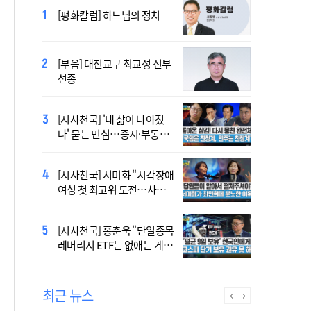
433곡 뚫은 한국 청년의 노
[평화칼럼] 하느님의 정치
래…2027 서울 WYD 공식 주
제가로
[부음] 대전교구 최교성 신부
2027 서울 WYD 공식 주제가
선종
오늘 공개…한국인 곡 선정
[시사천국] '내 삶이 나아졌
대전신학교 유학 사제, 중국
나' 묻는 민심…증시·부동산
최연소 주교 됐다
·검찰개혁 후폭풍
[시사천국] 서미화 "시각장애
2027 서울 세계청년대회 주
여성 첫 최고위 도전…사회
제가 공개…희망의 선율 울
적 약자 대변하겠다"
린다
[시사천국] 홍춘욱 "단일종목
[시사천국] 서범수 '돌려차기'
레버리지 ETF는 없애는 게 맞
발언 파장…"사석에서도 안
다"
될 말"
최근 뉴스