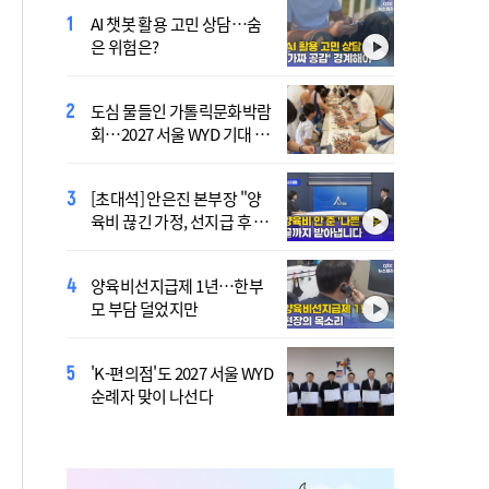
AI 챗봇 활용 고민 상담…숨
[시사천국] "유명하니까 유명
은 위험은?
해지는 시대"…'이병한 사
태'가 말한다
도심 물들인 가톨릭문화박람
[시사천국] '주석야청' 논란까
회…2027 서울 WYD 기대 높
지…민주당 전대 최대 승부
여
처는 호남
[초대석] 안은진 본부장 "양
李 "국가폭력 다시는 없어
육비 끊긴 가정, 선지급 후 아
야"…피해자들에게 첫 직접
이 치료도 재개"
사과
양육비선지급제 1년…한부
'호우 피해' 안동·의성 특별
모 부담 덜었지만
재난지역 선포…국비 추가
지원
'K-편의점'도 2027 서울 WYD
폭염 '뉴 노멀' 시대…"한 단
순례자 맞이 나선다
계 높은 수준의 폭염"