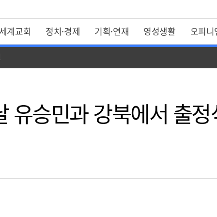
세계교회
정치·경제
기획·연재
영성생활
오피니
일
날 유승민과 강북에서 출정