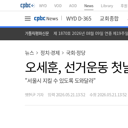
WYD
VOD
AOD
News
Library
후원
WYD D-365
교회종합
가톨릭평화신문
제 1870호 2026년 08월 09일 연중 제19주
뉴스
정치·경제
국회·정당
오세훈, 선거운동 첫
"서울시 지킬 수 있도록 도와달라"
맹현균 기자
입력 2026.05.21.13:52
수정 2026.05.21.13:52