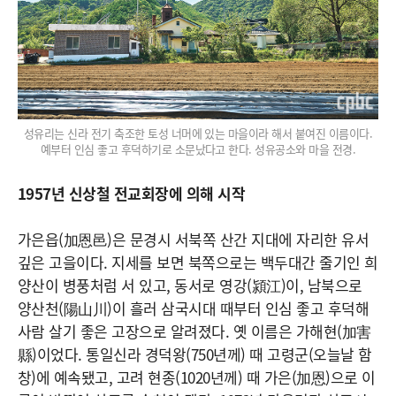
성유리는 신라 전기 축조한 토성 너머에 있는 마을이라 해서 붙여진 이름이다.
예부터 인심 좋고 후덕하기로 소문났다고 한다. 성유공소와 마을 전경.
1957년 신상철 전교회장에 의해 시작
가은읍(加恩邑)은 문경시 서북쪽 산간 지대에 자리한 유서
깊은 고을이다. 지세를 보면 북쪽으로는 백두대간 줄기인 희
양산이 병풍처럼 서 있고, 동서로 영강(潁江)이, 남북으로
양산천(陽山川)이 흘러 삼국시대 때부터 인심 좋고 후덕해
사람 살기 좋은 고장으로 알려졌다. 옛 이름은 가해현(加害
縣)이었다. 통일신라 경덕왕(750년께) 때 고령군(오늘날 함
창)에 예속됐고, 고려 현종(1020년께) 때 가은(加恩)으로 이