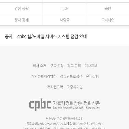
영성 생활
문화
출판
정치 경제
사람들
오피니언
공지
cpbc 웹/모바일 서비스 시스템 점검 안내
대구대교구 부교구장 김종강 시몬 주교 임명
회사 소개
구독 신청
광고 문의
기사제보
명동 미디어큐브 & 1898 미디어월 공모전 수상작 발표
개인정보처리방침
청소년보호정책
윤리강령
저작권규약
고충처리인
인터넷신문 등록번호(아56123)
등록발행일자(2025년 08월 20일)
설립일자(1989년 03월 02일)
주소 04552 서울특별시 중구 삼일대로 330 (저동 1가 2-3) 평화빌딩