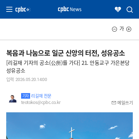
가
복음과 나눔으로 일군 신앙의 터전, 성유공소
[리길재 기자의 공소(公所)를 가다] 21. 안동교구 가은본당
성유공소
입력
2026.05.20.14:00
리길재 전문
기자
teotokos@cpbc.co.kr
메일쓰기