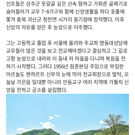
선조들은 상주군 웃갈골 깊은 산속 험하고 가파른 골짜기로
숨어들어가 교우 7~8가구와 함께 신앙생활을 하다 포졸에
쫓겨 충북 괴산군 청천면 시거리 옹기점에 정착했다. 이후
신앙의 자유를 얻은 후 농암으로 이주했다.
그는 고등학교 졸업 후 서울에 올라와 주교좌 명동대성당에
교우들이 많은 것을 보고 전교해야겠다고 결심하고 그 길로
고향 농암으로 내려와 이 동네 저 마을을 다니며 복음을 전
하기 시작했다. 그러다 1956년 점촌본당 주임으로 부임한
아르놀도 렌하르트 신부의 눈에 띄어 전교회장으로 발탁, 오
늘날 가은읍 일대뿐 아니라 안동교구 여러 지역에 가톨릭 신
앙을 전하고 공소를 설립했다.