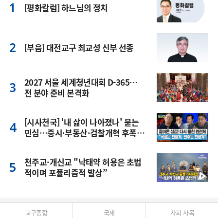
[평화칼럼] 하느님의 정치
[부음] 대전교구 최교성 신부 선종
2027 서울 세계청년대회 D-365…
전 분야 준비 본격화
[시사천국] '내 삶이 나아졌나' 묻는
민심…증시·부동산·검찰개혁 후폭
풍
천주교·개신교 "낙태약 허용은 초법
적이며 포퓰리즘적 발상”
교구종합
국제
사회 사목