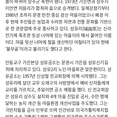
름이 바뀌어 상주군 속현이 됐다. 1973년 가은면과 상주시
이안면 저음리가 합쳐져 읍으로 승격됐다. 일제강점기부터
1980년 초까지 문경 탄전 중심 광산 마을이었으나 폐광 이
후 현재 주민들은 농업과 수려한 자연과 전통 문화를 기반으
로 한 관광업에 주로 종사하고 있다. 성유리(城踰里)는 신라
전기에 축조한 토성 너머에 있는 마을이라 해서 붙여진 이름
이다. 마을 뒷산 너머에 철을 생산하던 야철터가 있어 한때
‘불무골’이라고 불리기도 했다고 한다.
안동교구 가은본당 성유공소는 문경시 가은읍 성유신기길
70에 자리하고 있다. 성유2리 노인·마을회관 맞은편이다. 성
유공소는 1957년 신상철 전교회장에 의해 시작됐다. 그는
성유리에 살던 교우 오재구의 사랑방에서 예비 신자들에게
교리를 가르치고, 주일이면 공소 예절을 했다. 신 전교회장
은 성유리 상수도 설치와 4개 마을 진입로 공사, 수만 평에
달하는 농지 개간 등 마을환경 개선사업을 주도했다. 그는
극빈자들을 공사 인부로 쓰며 인건비로 미국가톨릭복지협
의회 소속 가톨릭구제회 구제품인 밀가루와 옥수수가루를