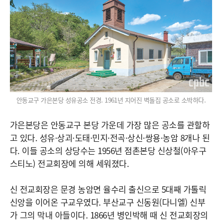
안동교구 가은본당 성유공소 전경. 1961년 지어진 벽돌집 공소로 소박하다.
가은본당은 안동교구 본당 가운데 가장 많은 공소를 관할하
고 있다. 성유·상괴·도태·민지·전곡·상신·쌍용·농암 8개나 된
다. 이들 공소의 상당수는 1956년 점촌본당 신상철(아우구
스티노) 전교회장에 의해 세워졌다.
신 전교회장은 문경 농암면 율수리 출신으로 5대째 가톨릭
신앙을 이어온 구교우였다. 부산교구 신동원(다니엘) 신부
가 그의 막내 아들이다. 1866년 병인박해 때 신 전교회장의