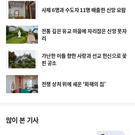
사제 6명과 수도자 11명 배출한 신앙 요람
전통 깊은 유교 마을에 자리잡은 신앙 못자
리
가난한 이들 향한 사랑과 선교 헌신으로 꽃
핀 공소
전쟁 상처 위에 세운 ‘화해의 집’
많이 본 기사