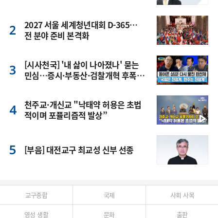
2027 서울 세계청년대회 D-365…
전 분야 준비 본격화
[시사천국] '내 삶이 나아졌나' 묻는
민심…증시·부동산·검찰개혁 후폭
풍
천주교·개신교 "낙태약 허용은 초법
적이며 포퓰리즘적 발상”
[부음] 대전교구 최교성 신부 선종
교구종합
국제
사회 사목
영성 생활
문화
출판