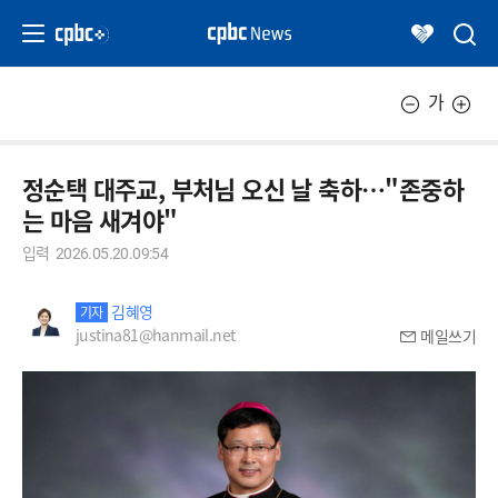
가
정순택 대주교, 부처님 오신 날 축하…"존중하
는 마음 새겨야"
입력
2026.05.20.09:54
김혜영
기자
justina81@hanmail.net
메일쓰기