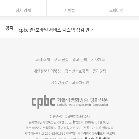
정치 경제
사람들
오피니언
공지
cpbc 웹/모바일 서비스 시스템 점검 안내
대구대교구 부교구장 김종강 시몬 주교 임명
회사 소개
구독 신청
광고 문의
기사제보
명동 미디어큐브 & 1898 미디어월 공모전 수상작 발표
개인정보처리방침
청소년보호정책
윤리강령
저작권규약
고충처리인
인터넷신문 등록번호(아56123)
등록발행일자(2025년 08월 20일)
설립일자(1989년 03월 02일)
주소 04552 서울특별시 중구 삼일대로 330 (저동 1가 2-3) 평화빌딩
사업자등록번호 202-82-01896
재단법인 가톨릭평화방송
대표자 구요비
TEL. 02-2270-2114
FAX. 02-2270-2210
한국기자협회 회원사