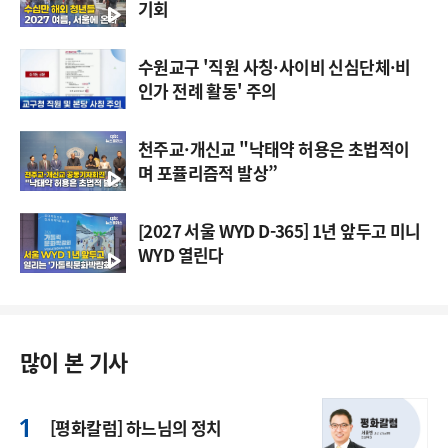
기회
수원교구 '직원 사칭·사이비 신심단체·비
인가 전례 활동' 주의
천주교·개신교 "낙태약 허용은 초법적이
며 포퓰리즘적 발상”
[2027 서울 WYD D-365] 1년 앞두고 미니
WYD 열린다
많이 본 기사
[평화칼럼] 하느님의 정치