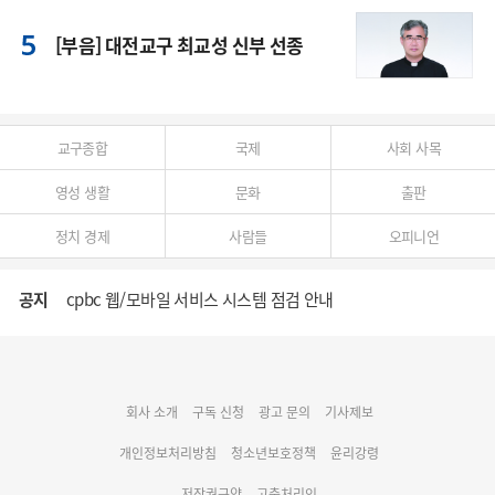
[부음] 대전교구 최교성 신부 선종
교구종합
국제
사회 사목
영성 생활
문화
출판
정치 경제
사람들
오피니언
공지
cpbc 웹/모바일 서비스 시스템 점검 안내
대구대교구 부교구장 김종강 시몬 주교 임명
회사 소개
구독 신청
광고 문의
기사제보
명동 미디어큐브 & 1898 미디어월 공모전 수상작 발표
개인정보처리방침
청소년보호정책
윤리강령
저작권규약
고충처리인