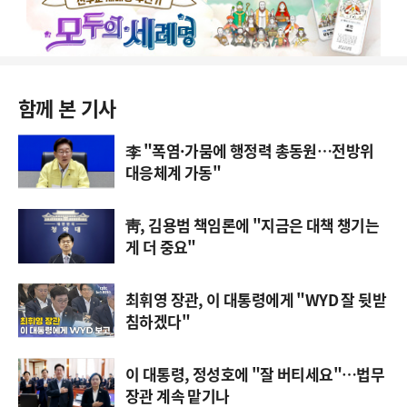
함께 본 기사
李 "폭염·가뭄에 행정력 총동원…전방위
대응체계 가동"
靑, 김용범 책임론에 "지금은 대책 챙기는
게 더 중요"
최휘영 장관, 이 대통령에게 "WYD 잘 뒷받
침하겠다"
이 대통령, 정성호에 "잘 버티세요"…법무
장관 계속 맡기나