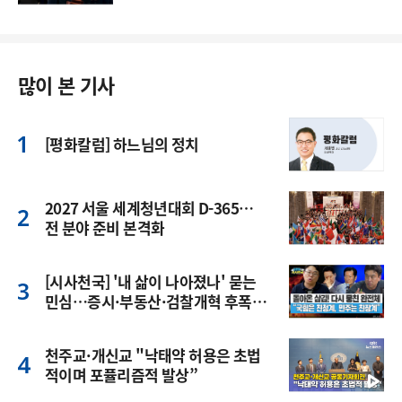
많이 본 기사
[평화칼럼] 하느님의 정치
2027 서울 세계청년대회 D-365…
전 분야 준비 본격화
[시사천국] '내 삶이 나아졌나' 묻는
민심…증시·부동산·검찰개혁 후폭
풍
천주교·개신교 "낙태약 허용은 초법
적이며 포퓰리즘적 발상”