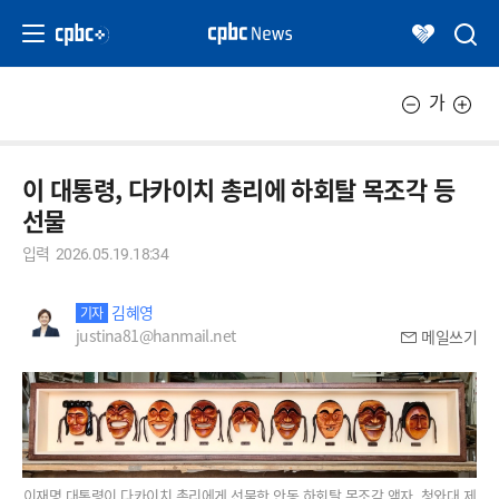
가
이 대통령, 다카이치 총리에 하회탈 목조각 등
선물
입력
2026.05.19.18:34
김혜영
기자
justina81@hanmail.net
메일쓰기
이재명 대통령이 다카이치 총리에게 선물한 안동 하회탈 목조각 액자. 청와대 제