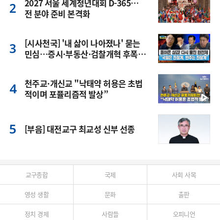
2027 서울 세계청년대회 D-365…
전 분야 준비 본격화
[시사천국] '내 삶이 나아졌나' 묻는
민심…증시·부동산·검찰개혁 후폭
풍
천주교·개신교 "낙태약 허용은 초법
적이며 포퓰리즘적 발상”
[부음] 대전교구 최교성 신부 선종
교구종합
국제
사회 사목
영성 생활
문화
출판
정치 경제
사람들
오피니언
명동 미디어큐브 & 1898 미디어월 공모전 수상작 발표