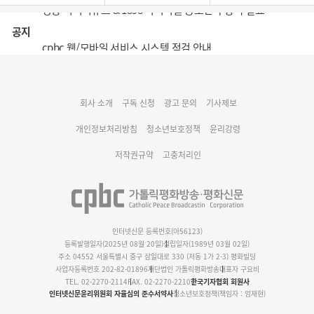
공지
cpbc 웹/모바일 서비스 시스템 점검 안내
대구대교구 부교구장 김종강 시몬 주교 임명
회사 소개
구독 신청
광고 문의
기사제보
명동 미디어큐브 & 1898 미디어월 공모전 수상작 발표
개인정보처리방침
청소년보호정책
윤리강령
저작권규약
고충처리인
인터넷신문 등록번호(아56123)
등록발행일자(2025년 08월 20일)
설립일자(1989년 03월 02일)
주소 04552 서울특별시 중구 삼일대로 330 (저동 1가 2-3) 평화빌딩
사업자등록번호 202-82-01896
재단법인 가톨릭평화방송
대표자 구요비
TEL. 02-2270-2114
FAX. 02-2270-2210
한국기자협회 회원사
인터넷신문윤리위원회 자율심의 준수서약사
청소년보호정책(책임자 : 엄재현)