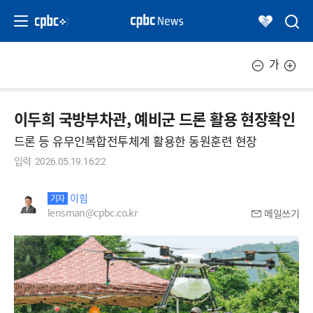
가
이두희 국방부차관, 예비군 드론 활용 현장확인
드론 등 유무인복합전투체계 활용한 동원훈련 현장
입력
2026.05.19.16:22
이힘
기자
lensman@cpbc.co.kr
메일쓰기