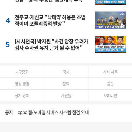
풍
천주교·개신교 "낙태약 허용은 초법
적이며 포퓰리즘적 발상”
[시사천국] 박지원 "사건 암장 우려가
검사 수사권 유지 근거 될 수 없어"
교구종합
국제
사회 사목
영성 생활
문화
출판
정치 경제
사람들
오피니언
공지
cpbc 웹/모바일 서비스 시스템 점검 안내
대구대교구 부교구장 김종강 시몬 주교 임명