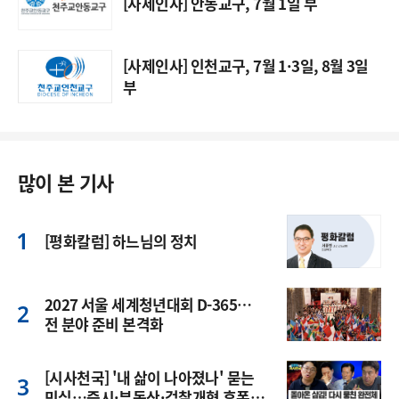
[사제인사] 안동교구, 7월 1일 부
[사제인사] 인천교구, 7월 1·3일, 8월 3일
부
많이 본 기사
[평화칼럼] 하느님의 정치
2027 서울 세계청년대회 D-365…
전 분야 준비 본격화
[시사천국] '내 삶이 나아졌나' 묻는
민심…증시·부동산·검찰개혁 후폭