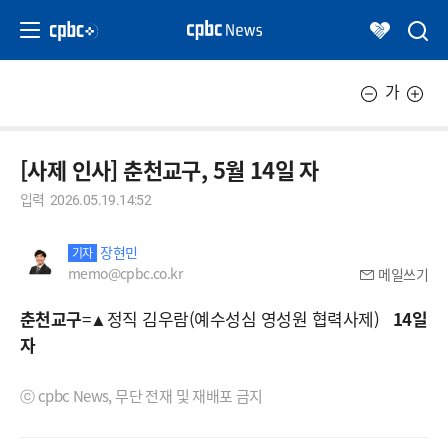
가
[사제 인사] 춘천교구, 5월 14일 자
입력
2026.05.19.14:52
장현민
기자
memo@cpbc.co.kr
메일쓰기
춘천교구
=▲정직 김우람(예수성심 영성원 협력사제)
14일
자
ⓒ cpbc News, 무단 전재 및 재배포 금지