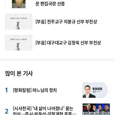
문 편집국장 선종
[부음] 전주교구 지봉규 신부 부친상
[부음] 대구대교구 김창욱 신부 부친상
많이 본 기사
[평화칼럼] 하느님의 정치
[시사천국] '내 삶이 나아졌나' 묻는
민심…증시·부동산·검찰개혁 후폭