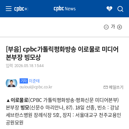
가
[부음] cpbc가톨릭평화방송 이로물로 미디어
본부장 빙모상
입력
2026.05.18.15:44
이준태
기자
ouioui@cpbc.co.kr
메일쓰기
▲
이로물로
(CPBC 가톨릭평화방송·평화신문 미디어본부)
본부장
빙모
(신문수 마리안나, 87). 18일 선종, 빈소 : 강남
세브란스병원 장례식장 5호, 장지 : 서울대교구 천주교용인
공원묘원