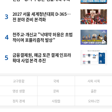
풍
2027 서울 세계청년대회 D-365…
전 분야 준비 본격화
천주교·개신교 "낙태약 허용은 초법
적이며 포퓰리즘적 발상”
금융결제원, 예금 토큰 결제 인프라
확대 사업 본격 추진
교구종합
국제
사회 사목
영성 생활
문화
출판
정치 경제
사람들
오피니언