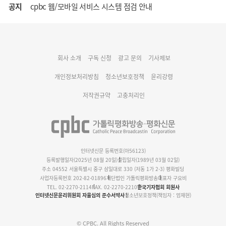
공지
cpbc 웹/모바일 서비스 시스템 점검 안내
대구대교구 부교구장 김종강 시몬 주교 임명
회사 소개
구독 신청
광고 문의
기사제보
명동 미디어큐브 & 1898 미디어월 공모전 수상작 발표
개인정보처리방침
청소년보호정책
윤리강령
저작권규약
고충처리인
인터넷신문 등록번호(아56123)
등록발행일자(2025년 08월 20일)
설립일자(1989년 03월 02일)
주소 04552 서울특별시 중구 삼일대로 330 (저동 1가 2-3) 평화빌딩
사업자등록번호 202-82-01896
재단법인 가톨릭평화방송
대표자 구요비
TEL. 02-2270-2114
FAX. 02-2270-2210
한국기자협회 회원사
인터넷신문윤리위원회 자율심의 준수서약사
청소년보호정책(책임자 : 엄재현)
© CPBC. All Rights Reserved