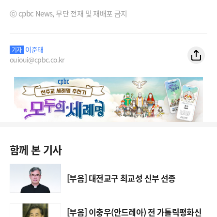
ⓒ cpbc News, 무단 전재 및 재배포 금지
이준태
기자
ouioui@cpbc.co.kr
함께 본 기사
[부음] 대전교구 최교성 신부 선종
[부음] 이충우(안드레아) 전 가톨릭평화신