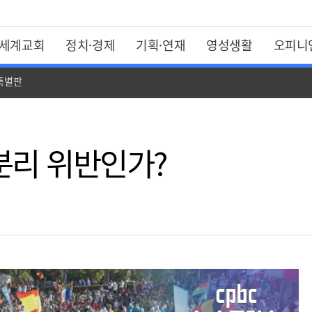
세계교회
정치·경제
기획·연재
영성생활
오피니
 특별판
분리 위반인가?