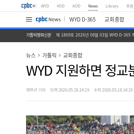
WYD
VOD
AOD
News
Library
후원
WYD D-365
교회종합
가톨릭평화신문
제 1869호 2026년 08월 03일 WYD D-365
뉴스
가톨릭
교회종합
WYD 지원하면 정교
맹현균 기자
입력 2026.05.18.14:19
수정 2026.05.18.14:19