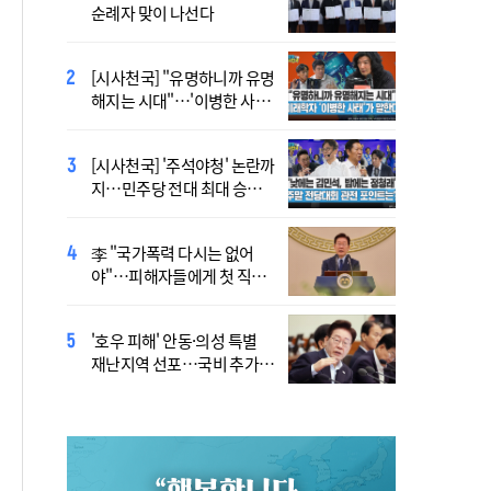
순례자 맞이 나선다
높은 수준의 폭염"
[시사천국] "유명하니까 유명
[사제인사] 안동교구, 10일
해지는 시대"…'이병한 사
부
태'가 말한다
[시사천국] '주석야청' 논란까
'식중독 발생 9월이 가장 많
지…민주당 전대 최대 승부
아'
처는 호남
李 "국가폭력 다시는 없어
정동영 "'조선' 호명 부르기
야"…피해자들에게 첫 직접
공론화 후에"…원로들 "이름
사과
불러야"
'호우 피해' 안동·의성 특별
Official Theme Song for
재난지역 선포…국비 추가
WYD Seoul 2027 Released
지원
Ahead of Global Youth
Gathering