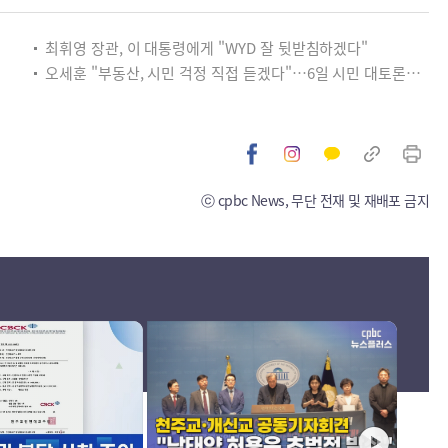
최휘영 장관, 이 대통령에게 "WYD 잘 뒷받침하겠다"
오세훈 "부동산, 시민 걱정 직접 듣겠다"…6일 시민 대토론회 개최
ⓒ cpbc News, 무단 전재 및 재배포 금지