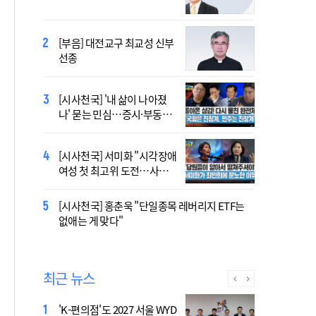
오늘 공개…한국인 곡 선정
[부음] 대전교구 최교성 신부
2027 서울 세계청년대회 주
선종
제가 공개…희망의 선율 울
린다
[시사천국] '내 삶이 나아졌
대전신학교 유학 사제, 중국
나' 묻는 민심…증시·부동산
최연소 주교 됐다
·검찰개혁 후폭풍
[시사천국] 서미화 "시각장애
433곡 뚫은 한국 청년의 노
여성 첫 최고위 도전…사회
래…2027 서울 WYD 공식 주
적 약자 대변하겠다"
제가로
[시사천국] 홍춘욱 "단일종목 레버리지 ETF는
[시사천국] 서범수 '돌려차기'
없애는 게 맞다"
발언 파장…"사석에서도 안
될 말"
최근 뉴스
'K-편의점'도 2027 서울 WYD
폭염 '뉴 노멀' 시대..."한 단계