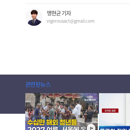
맹현균 기자
vigorousact@gmail.com
관련된뉴스