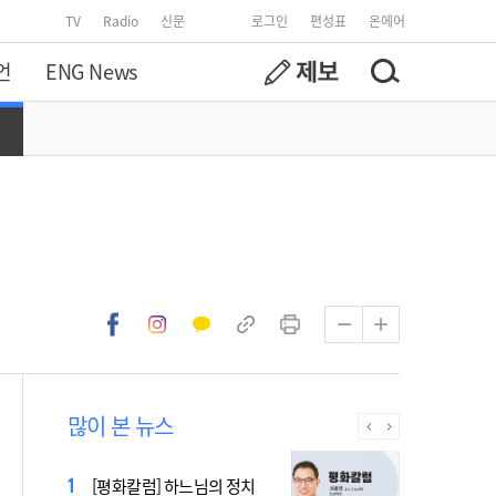
TV
Radio
신문
로그인
편성표
온에어
언
ENG News
많이 본 뉴스
2027 서울 WYD 공식 주제가
[평화칼럼] 하느님의 정치