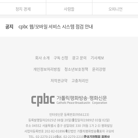
정치 경제
사람들
오피니언
공지
cpbc 웹/모바일 서비스 시스템 점검 안내
대구대교구 부교구장 김종강 시몬 주교 임명
회사 소개
구독 신청
광고 문의
기사제보
명동 미디어큐브 & 1898 미디어월 공모전 수상작 발표
개인정보처리방침
청소년보호정책
윤리강령
저작권규약
고충처리인
인터넷신문 등록번호(아56123)
등록발행일자(2025년 08월 20일)
설립일자(1989년 03월 02일)
주소 04552 서울특별시 중구 삼일대로 330 (저동 1가 2-3) 평화빌딩
사업자등록번호 202-82-01896
재단법인 가톨릭평화방송
대표자 구요비
TEL. 02-2270-2114
FAX. 02-2270-2210
한국기자협회 회원사