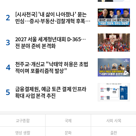
[시사천국] '내 삶이 나아졌나' 묻는
민심…증시·부동산·검찰개혁 후폭
풍
2027 서울 세계청년대회 D-365…
전 분야 준비 본격화
천주교·개신교 "낙태약 허용은 초법
적이며 포퓰리즘적 발상”
금융결제원, 예금 토큰 결제 인프라
확대 사업 본격 추진
교구종합
국제
사회 사목
영성 생활
문화
출판