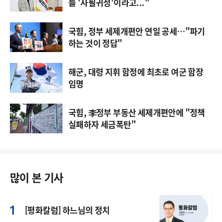
를 '사필귀정'이라고..."
국힘, 정부 세제개편안 연일 공세…"파기
하는 것이 정답"
해군, 대령 지휘 함정에 최초로 여군 함장
임명
국힘, 李정부 부동산 세제개편안에 "정책
실패하자 세금폭탄"
많이 본 기사
[평화칼럼] 하느님의 정치