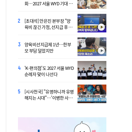
회…2027 서울 WYD 기대 높
지…민주당 전대 최대 승부
여
처는 호남
[초대석] 안은진 본부장 "양
李 "국가폭력 다시는 없어
육비 끊긴 가정, 선지급 후 아
야"…피해자들에게 첫 직접
이 치료도 재개"
사과
양육비선지급제 1년…한부
'호우 피해' 안동·의성 특별
모 부담 덜었지만
재난지역 선포…국비 추가
지원
'K-편의점'도 2027 서울 WYD
폭염 '뉴 노멀' 시대…"한 단
순례자 맞이 나선다
계 높은 수준의 폭염"
[시사천국] "유명하니까 유명
[사제인사] 안동교구, 10일
해지는 시대"…'이병한 사
부
태'가 말한다