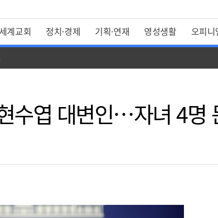
세계교회
정치·경제
기획·연재
영성생활
오피니
일
현수엽 대변인…자녀 4명 둔