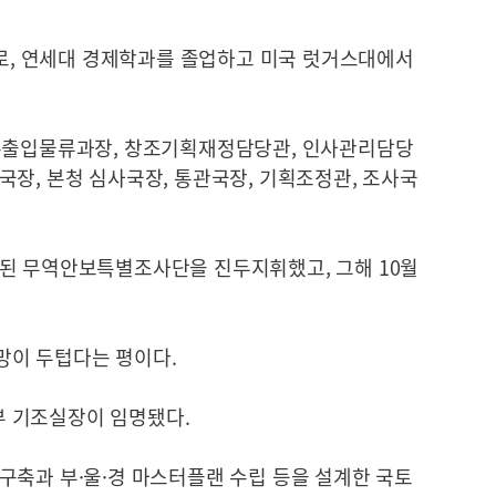
으로, 연세대 경제학과를 졸업하고 미국 럿거스대에서
 수출입물류과장, 창조기획재정담당관, 인사관리담당
장, 본청 심사국장, 통관국장, 기획조정관, 조사국
된 무역안보특별조사단을 진두지휘했고, 그해 10월
망이 두텁다는 평이다.
 기조실장이 임명됐다.
구축과 부·울·경 마스터플랜 수립 등을 설계한 국토