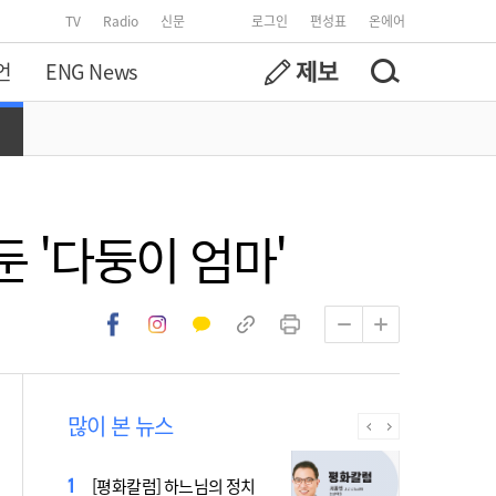
TV
Radio
신문
로그인
편성표
온에어
언
ENG News
 '다둥이 엄마'
많이 본 뉴스
2027 서울 WYD 공식 주제가
[평화칼럼] 하느님의 정치