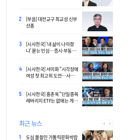
오늘 공개…한국인 곡 선정
[부음] 대전교구 최교성 신부
2027 서울 세계청년대회 주
선종
제가 공개…희망의 선율 울
린다
[시사천국] '내 삶이 나아졌
433곡 뚫은 한국 청년의 노
나' 묻는 민심…증시·부동산
래…2027 서울 WYD 공식 주
·검찰개혁 후폭풍
제가로
[시사천국] 서미화 "시각장애
대전신학교 유학 사제, 중국
여성 첫 최고위 도전…사회
최연소 주교 됐다
적 약자 대변하겠다"
[시사천국] 홍춘욱 "단일종목
[시사천국] 서범수 '돌려차기'
레버리지 ETF는 없애는 게 맞
발언 파장…"사석에서도 안
다"
될 말"
최근 뉴스
도심 물들인 가톨릭문화박람
[시사천국] '주석야청' 논란까