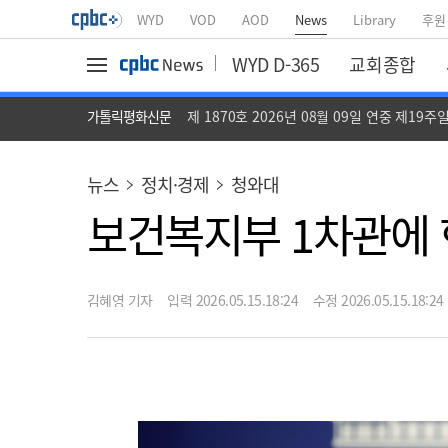
WYD
VOD
AOD
News
Library
후원
WYD D-365
교회종합
가톨릭평화신문
제 1870호 2026년 08월 09일 연중 제19주
뉴스
정치·경제
청와대
보건복지부 1차관에 
김혜영 기자
입력 2026.05.15.18:24
수정 2026.05.15.18:24