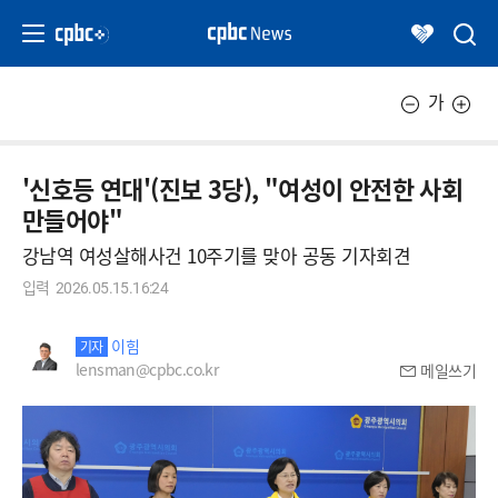
가
'신호등 연대'(진보 3당), "여성이 안전한 사회
만들어야"
강남역 여성살해사건 10주기를 맞아 공동 기자회견
입력
2026.05.15.16:24
이힘
기자
lensman@cpbc.co.kr
메일쓰기