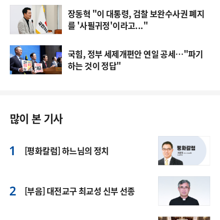
장동혁 "이 대통령, 검찰 보완수사권 폐지
를 '사필귀정'이라고..."
국힘, 정부 세제개편안 연일 공세…"파기
하는 것이 정답"
많이 본 기사
[평화칼럼] 하느님의 정치
[부음] 대전교구 최교성 신부 선종