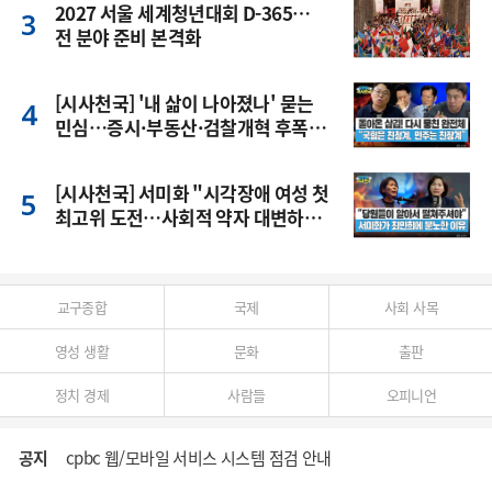
2027 서울 세계청년대회 D-365…
전 분야 준비 본격화
[시사천국] '내 삶이 나아졌나' 묻는
민심…증시·부동산·검찰개혁 후폭
풍
[시사천국] 서미화 "시각장애 여성 첫
최고위 도전…사회적 약자 대변하겠
다"
교구종합
국제
사회 사목
영성 생활
문화
출판
정치 경제
사람들
오피니언
공지
cpbc 웹/모바일 서비스 시스템 점검 안내