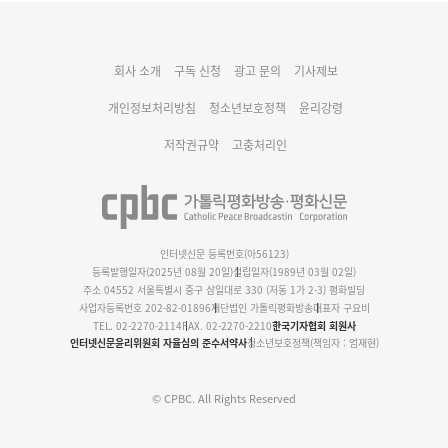
대구대교구 부교구장 김종강 시몬 주교 임명
회사 소개
구독 신청
광고 문의
기사제보
명동 미디어큐브 & 1898 미디어월 공모전 수상작 발표
개인정보처리방침
청소년보호정책
윤리강령
저작권규약
고충처리인
인터넷신문 등록번호(아56123)
등록발행일자(2025년 08월 20일)
설립일자(1989년 03월 02일)
주소 04552 서울특별시 중구 삼일대로 330 (저동 1가 2-3) 평화빌딩
사업자등록번호 202-82-01896
재단법인 가톨릭평화방송
대표자 구요비
TEL. 02-2270-2114
FAX. 02-2270-2210
한국기자협회 회원사
인터넷신문윤리위원회 자율심의 준수서약사
청소년보호정책(책임자 : 엄재현)
© CPBC. All Rights Reserved