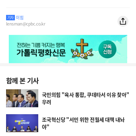
이힘
기자
lensman@cpbc.co.kr
함께 본 기사
국민의힘 "육사 통합, 쿠데타서 이유 찾아"
우려
조국혁신당 "서민 위한 전월세 대책 내놔
야"