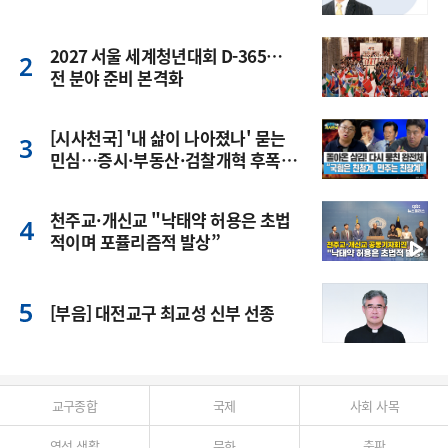
2027 서울 세계청년대회 D-365…
전 분야 준비 본격화
[시사천국] '내 삶이 나아졌나' 묻는
민심…증시·부동산·검찰개혁 후폭
풍
천주교·개신교 "낙태약 허용은 초법
적이며 포퓰리즘적 발상”
[부음] 대전교구 최교성 신부 선종
교구종합
국제
사회 사목
영성 생활
문화
출판