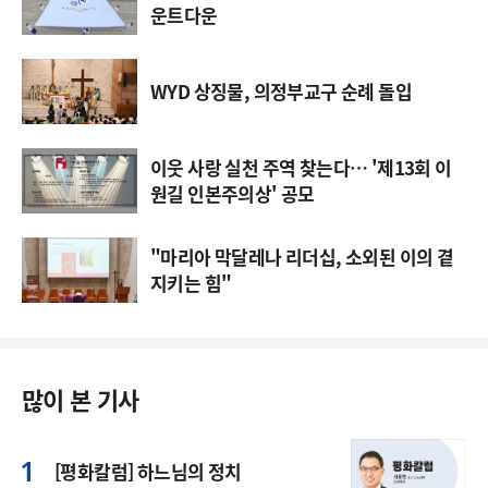
운트다운
WYD 상징물, 의정부교구 순례 돌입
이웃 사랑 실천 주역 찾는다… '제13회 이
원길 인본주의상' 공모
"마리아 막달레나 리더십, 소외된 이의 곁
지키는 힘"
많이 본 기사
[평화칼럼] 하느님의 정치