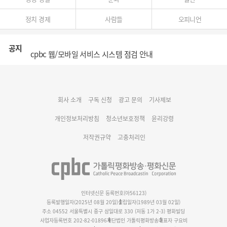
정치 경제
사람들
오피니언
공지
cpbc 웹/모바일 서비스 시스템 점검 안내
대구대교구 부교구장 김종강 시몬 주교 임명
회사 소개
구독 신청
광고 문의
기사제보
명동 미디어큐브 & 1898 미디어월 공모전 수상작 발표
개인정보처리방침
청소년보호정책
윤리강령
저작권규약
고충처리인
인터넷신문 등록번호(아56123)
등록발행일자(2025년 08월 20일)
설립일자(1989년 03월 02일)
주소 04552 서울특별시 중구 삼일대로 330 (저동 1가 2-3) 평화빌딩
사업자등록번호 202-82-01896
재단법인 가톨릭평화방송
대표자 구요비