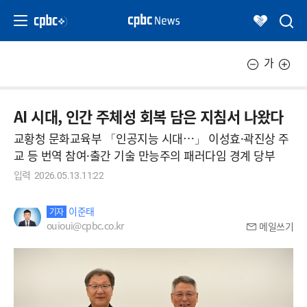
가
AI 시대, 인간 주체성 회복 담은 지침서 나왔다
교황청 문화교육부 「인공지능 시대…」 이성효·곽진상 주
교 등 번역 참여·출간 기술 만능주의 패러다임 경계 당부
입력
2026.05.13.11:22
이준태
기자
ouioui@cpbc.co.kr
메일쓰기