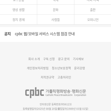
영성 생활
문화
출판
정치 경제
사람들
오피니언
공지
cpbc 웹/모바일 서비스 시스템 점검 안내
대구대교구 부교구장 김종강 시몬 주교 임명
회사 소개
구독 신청
광고 문의
기사제보
명동 미디어큐브 & 1898 미디어월 공모전 수상작 발표
개인정보처리방침
청소년보호정책
윤리강령
저작권규약
고충처리인
인터넷신문 등록번호(아56123)
등록발행일자(2025년 08월 20일)
설립일자(1989년 03월 02일)