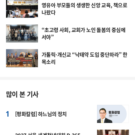
영유아 부모들의 생생한 신앙 교육, 책으로
나왔다
“초고령 사회, 교회가 노인 돌봄의 중심에
서야”
가톨릭·개신교 “낙태약 도입 중단하라” 한
목소리
많이 본 기사
[평화칼럼] 하느님의 정치