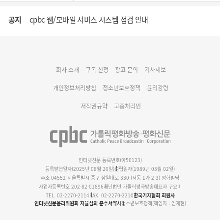
공지
cpbc 웹/모바일 서비스 시스템 점검 안내
대구대교구 부교구장 김종강 시몬 주교 임명
회사 소개
구독 신청
광고 문의
기사제보
명동 미디어큐브 & 1898 미디어월 공모전 수상작 발표
개인정보처리방침
청소년보호정책
윤리강령
저작권규약
고충처리인
인터넷신문 등록번호(아56123)
등록발행일자(2025년 08월 20일)
설립일자(1989년 03월 02일)
주소 04552 서울특별시 중구 삼일대로 330 (저동 1가 2-3) 평화빌딩
사업자등록번호 202-82-01896
재단법인 가톨릭평화방송
대표자 구요비
TEL. 02-2270-2114
FAX. 02-2270-2210
한국기자협회 회원사
인터넷신문윤리위원회 자율심의 준수서약사
청소년보호정책(책임자 : 엄재현)