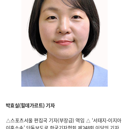
박효실(힐데가르트) 기자
△스포츠서울 편집국 기자(부장급) 역임 △ ‘서태지-이지아
이혼소송’ 단독보도로 한국기자협회 제248회 이달의 기자