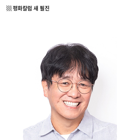
▧ 평화칼럼 새 필진