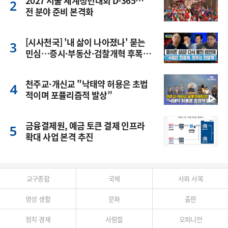
2027 서울 세계청년대회 D-365…
전 분야 준비 본격화
[시사천국] '내 삶이 나아졌나' 묻는
민심…증시·부동산·검찰개혁 후폭
풍
천주교·개신교 "낙태약 허용은 초법
적이며 포퓰리즘적 발상”
금융결제원, 예금 토큰 결제 인프라
확대 사업 본격 추진
교구종합
국제
사회 사목
영성 생활
문화
출판
정치 경제
사람들
오피니언