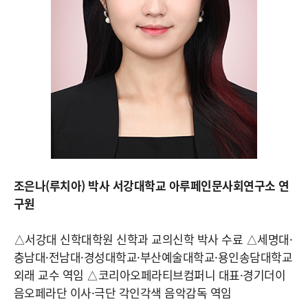
조은나(루치아) 박사 서강대학교 아루페인문사회연구소 연
구원
△서강대 신학대학원 신학과 교의신학 박사 수료 △세명대·
충남대·전남대·경성대학교·부산예술대학교·용인송담대학교
외래 교수 역임 △코리아오페라티브컴퍼니 대표·경기더이
음오페라단 이사·극단 각인각색 음악감독 역임