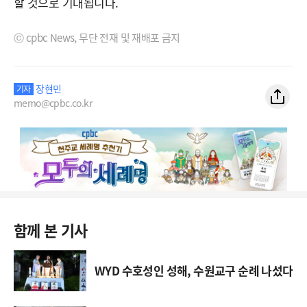
할 것으로 기대됩니다.
ⓒ cpbc News, 무단 전재 및 재배포 금지
장현민
기자
memo@cpbc.co.kr
함께 본 기사
WYD 수호성인 성해, 수원교구 순례 나섰다