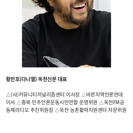
황민호(다니엘) 옥천신문 대표
△(사)커뮤니티저널리즘센터 이사장 △바른지역언론연대
이사 △충북 민주언론운동시민연합 운영위원 △옥천FM공
동체라디오 추진위원장 △옥천 농촌활력지원센터 자문위원