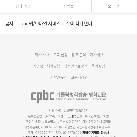
정치 경제
사람들
오피니언
공지
cpbc 웹/모바일 서비스 시스템 점검 안내
대구대교구 부교구장 김종강 시몬 주교 임명
회사 소개
구독 신청
광고 문의
기사제보
명동 미디어큐브 & 1898 미디어월 공모전 수상작 발표
개인정보처리방침
청소년보호정책
윤리강령
저작권규약
고충처리인
인터넷신문 등록번호(아56123)
등록발행일자(2025년 08월 20일)
설립일자(1989년 03월 02일)
주소 04552 서울특별시 중구 삼일대로 330 (저동 1가 2-3) 평화빌딩
사업자등록번호 202-82-01896
재단법인 가톨릭평화방송
대표자 구요비
TEL. 02-2270-2114
FAX. 02-2270-2210
한국기자협회 회원사