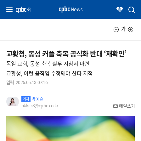
가
교황청, 동성 커플 축복 공식화 반대 ‘재확인’
독일 교회, 동성 축복 실무 지침서 마련
교황청, 이런 움직임 수정돼야 한다 지적
입력
2026.05.13.07:16
박예슬
기자
okkcc8@cpbc.co.kr
메일쓰기