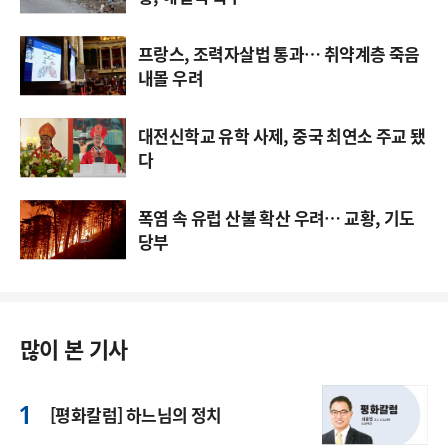
프랑스, 조력자살법 통과… 취약계층 죽음
내몰 우려
대전신학교 유학 사제, 중국 최연소 주교 됐
다
폭염 속 유럽 산불 확산 우려… 교황, 기도
당부
많이 본 기사
[평화칼럼] 하느님의 정치