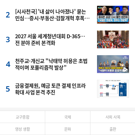
[시사천국] '내 삶이 나아졌나' 묻는
민심…증시·부동산·검찰개혁 후폭
풍
2027 서울 세계청년대회 D-365…
전 분야 준비 본격화
천주교·개신교 "낙태약 허용은 초법
적이며 포퓰리즘적 발상”
금융결제원, 예금 토큰 결제 인프라
확대 사업 본격 추진
교구종합
국제
사회 사목
영성 생활
문화
출판