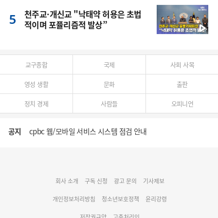
천주교·개신교 "낙태약 허용은 초법
적이며 포퓰리즘적 발상”
교구종합
국제
사회 사목
영성 생활
문화
출판
정치 경제
사람들
오피니언
공지
cpbc 웹/모바일 서비스 시스템 점검 안내
대구대교구 부교구장 김종강 시몬 주교 임명
회사 소개
구독 신청
광고 문의
기사제보
명동 미디어큐브 & 1898 미디어월 공모전 수상작 발표
개인정보처리방침
청소년보호정책
윤리강령
저작권규약
고충처리인