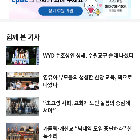
함께 본 기사
WYD 수호성인 성해, 수원교구 순례 나섰다
영유아 부모들의 생생한 신앙 교육, 책으로
나왔다
“초고령 사회, 교회가 노인 돌봄의 중심에
서야”
가톨릭·개신교 “낙태약 도입 중단하라” 한
목소리