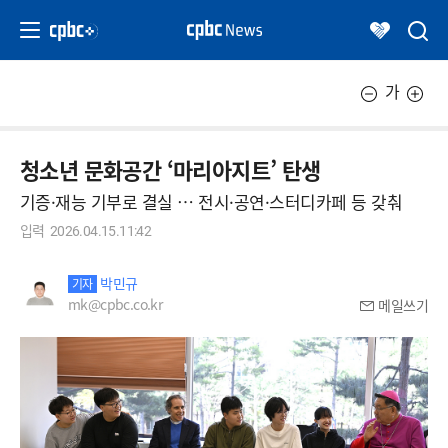
가
청소년 문화공간 ‘마리아지트’ 탄생
기증·재능 기부로 결실 … 전시·공연·스터디카페 등 갖춰
입력
2026.04.15.11:42
박민규
기자
mk@cpbc.co.kr
메일쓰기