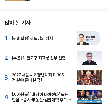
많이 본 기사
[평화칼럼] 하느님의 정치
[부음] 대전교구 최교성 신부 선종
2027 서울 세계청년대회 D-365…
전 분야 준비 본격화
[시사천국] '내 삶이 나아졌나' 묻는
민심…증시·부동산·검찰개혁 후폭
풍