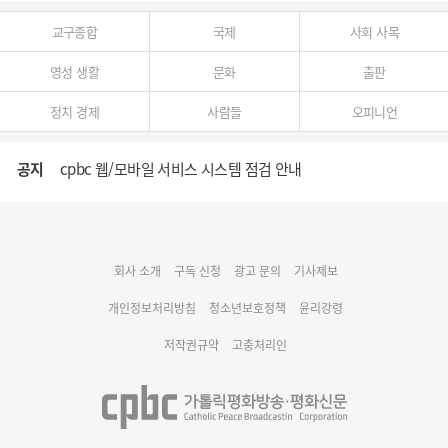
교구종합
국제
사회 사목
영성 생활
문화
출판
정치 경제
사람들
오피니언
공지
cpbc 웹/모바일 서비스 시스템 점검 안내
대구대교구 부교구장 김종강 시몬 주교 임명
회사 소개
구독 신청
광고 문의
기사제보
명동 미디어큐브 & 1898 미디어월 공모전 수상작 발표
개인정보처리방침
청소년보호정책
윤리강령
저작권규약
고충처리인