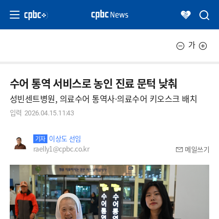
가
수어 통역 서비스로 농인 진료 문턱 낮춰
성빈센트병원, 의료수어 통역사·의료수어 키오스크 배치
입력
2026.04.15.11:43
이상도 선임
기자
raelly1@cpbc.co.kr
메일쓰기