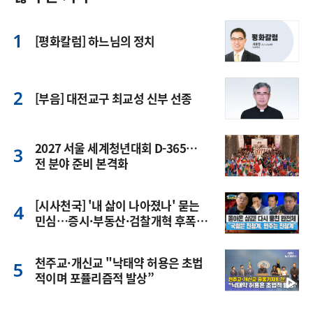
[평화칼럼] 하느님의 정치
[부음] 대전교구 최교성 신부 선종
2027 서울 세계청년대회 D-365…
전 분야 준비 본격화
[시사천국] '내 삶이 나아졌나' 묻는
민심…증시·부동산·검찰개혁 후폭
풍
천주교·개신교 "낙태약 허용은 초법
적이며 포퓰리즘적 발상”