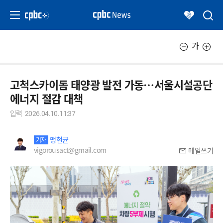
가
고척스카이돔 태양광 발전 가동…서울시설공단
에너지 절감 대책
입력
2026.04.10.11:37
맹현균
기자
vigorousact@gmail.com
메일쓰기