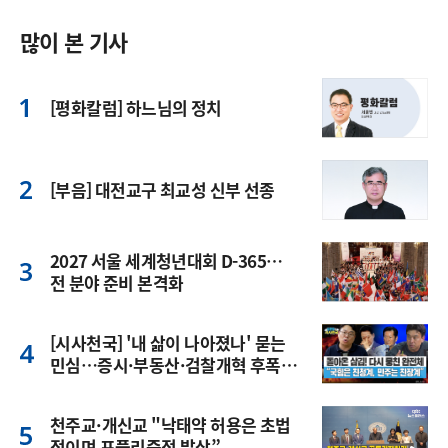
많이 본 기사
[평화칼럼] 하느님의 정치
[부음] 대전교구 최교성 신부 선종
2027 서울 세계청년대회 D-365…
전 분야 준비 본격화
[시사천국] '내 삶이 나아졌나' 묻는
민심…증시·부동산·검찰개혁 후폭
풍
천주교·개신교 "낙태약 허용은 초법
적이며 포퓰리즘적 발상”