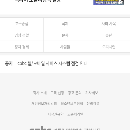
교구종합
국제
사회 사목
영성 생활
문화
출판
정치 경제
사람들
오피니언
공지
cpbc 웹/모바일 서비스 시스템 점검 안내
대구대교구 부교구장 김종강 시몬 주교 임명
회사 소개
구독 신청
광고 문의
기사제보
명동 미디어큐브 & 1898 미디어월 공모전 수상작 발표
개인정보처리방침
청소년보호정책
윤리강령
저작권규약
고충처리인