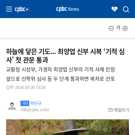
가
하늘에 닿은 기도... 최양업 신부 시복 ‘기적 심
사’ 첫 관문 통과
교황청 시성부, 가경자 최양업 신부의 기적 사례 인정
앞으로 신학위 심사 등 두 단계 통과하면 복자로 선포
입력
2026.03.30.16:26
박민규
기자
mk@cpbc.co.kr
메일쓰기