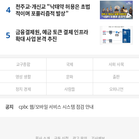
천주교·개신교 "낙태약 허용은 초법
적이며 포퓰리즘적 발상”
금융결제원, 예금 토큰 결제 인프라
확대 사업 본격 추진
교구종합
국제
사회 사목
영성 생활
문화
출판
정치 경제
사람들
오피니언
공지
cpbc 웹/모바일 서비스 시스템 점검 안내
대구대교구 부교구장 김종강 시몬 주교 임명
회사 소개
구독 신청
광고 문의
기사제보