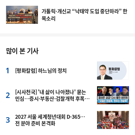
가톨릭·개신교 “낙태약 도입 중단하라” 한
목소리
많이 본 기사
[평화칼럼] 하느님의 정치
[시사천국] '내 삶이 나아졌나' 묻는
민심…증시·부동산·검찰개혁 후폭
풍
2027 서울 세계청년대회 D-365…
전 분야 준비 본격화